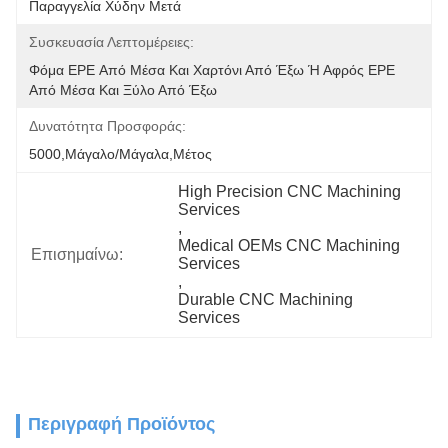
Παραγγελία Χύδην Μετά
Συσκευασία Λεπτομέρειες:
Φόμα EPE Από Μέσα Και Χαρτόνι Από Έξω Ή Αφρός EPE 
Από Μέσα Και Ξύλο Από Έξω
Δυνατότητα Προσφοράς:
5000,Μάγαλο/Μάγαλα,Μέτος
High Precision CNC Machining 
Services
, 
Medical OEMs CNC Machining 
Επισημαίνω:
Services
, 
Durable CNC Machining 
Services
Περιγραφή Προϊόντος