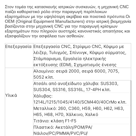
Στον τομέα της κατασκευής ιατρικών συσκευών, η μηχανική CNC
παίζει καθοριστικό ρόλο στην παραγωγή περίπλοκων
εξαρτημάτων με την υψηλότερη ακρίβεια και ποιοτικά πρότυπα.Οι
OEM (Original Equipment Manufacturers) στην ιατρική βιομηχανία
βασίζονται στην μηχανική CNC για την παραγωγή κρίσιμων
εξαρτημάτων που πληρούν αυστηρές κανονιστικές απαιτήσεις και
εξασφαλίζουν την ασφάλεια των ασθενών.
Επεξεργασία
Επεξεργασία CNC, Στρίψιμο CNC, Κόψιμο με
λέιζερ, Τυλιγμός, Σπίνινγκ, Κόψιμο σύρματος,
Στάμπαρισμα, Εργαλεία ηλεκτρικής
εκτόξευσης (EDM), Σχηματισμός ένεσης
Αλουμίνιο: σειρά 2000, σειρά 6000, 7075,
5052 κλπ.
Ατσάλι από ανοξείδωτο χάλυβα: SUS303,
SUS304, SS316, SS316L, 17-4PH κλπ.
Υλικά
Χάλυβας:
1214L/1215/1045/4140/SCM440/40CrMo κλπ.
Μεταλλικό: 260, C360, H59, H60, H62, H63,
H65, H68, H70, Χάλκινο, Χαλκό
Τιτάνιο: κλάση F1-F5
Πλαστικό: Ακετάλη/POM/PA/
Νάιλον/PC/PMMA/PVC/PU/