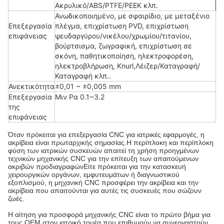
Ακρυλικό/ABS/PTFE/PEEK κλπ.
Ανωδικοποιημένο, με σφαιρίδιο, με μεταξένιο
Επεξεργασία
πλέγμα, επιχρίστωση PVD, επιχρίστωση
επιφάνειας
ψευδαργύρου/νικέλου/χρωμίου/τιτανίου,
βούρτσισμα, ζωγραφική, επιχρίστωση σε
σκόνη, παθητικοποίηση, ηλεκτροφορέση,
ηλεκτροβλήρωση, Knurl,Λέιζερ/Καταγραφή/
Καταγραφή κλπ..
Ανεκτικότητα
±0,01 ~ ±0,005 mm
Επεξεργασία
Μιν Ρα 0.1~3.2
της
επιφάνειας
Όταν πρόκειται για επεξεργασία CNC για ιατρικές εφαρμογές, η
ακρίβεια είναι πρωταρχικής σημασίας.Η περίπλοκη και περίπλοκη
φύση των ιατρικών συσκευών απαιτεί τη χρήση προηγμένων
τεχνικών μηχανικής CNC για την επίτευξη των απαιτούμενων
ακριβών προδιαγραφώνΕίτε πρόκειται για την κατασκευή
χειρουργικών οργάνων, εμφυτευμάτων ή διαγνωστικού
εξοπλισμού, η μηχανική CNC προσφέρει την ακρίβεια και την
ακρίβεια που απαιτούνται για αυτές τις συσκευές που σώζουν
ζωές.
Η αίτηση για προσφορά μηχανικής CNC είναι το πρώτο βήμα για
τους OEM στον ιατρικό τομέα που επιθυμούν να συνεργαστούν