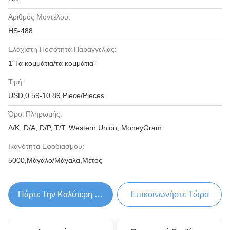
Αριθμός Μοντέλου:
HS-488
Ελάχιστη Ποσότητα Παραγγελίας:
1"Τα κομμάτια/τα κομμάτια"
Τιμή:
USD,0.59-10.89,Piece/Pieces
Όροι Πληρωμής:
Λ/Κ, D/A, D/P, T/T, Western Union, MoneyGram
Ικανότητα Εφοδιασμού:
5000,Μάγαλο/Μάγαλα,Μέτος
Πάρτε Την Καλύτερη Τιμή
Επικοινωνήστε Τώρα