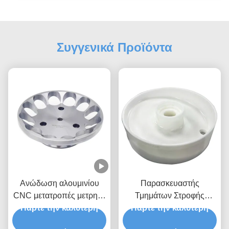
Συγγενικά Προϊόντα
Ανώδωση αλουμινίου
Παρασκευαστής
CNC μετατροπές μετρητά
Τμημάτων Στροφής
Επεξεργασία Custom 5
Πάρτε την καλύτερη
Πάρτε την καλύτερη
Στροφείου.
άξονας Cnc αλεύρι