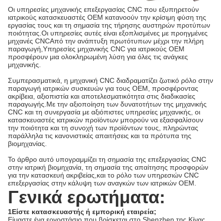
Οι υπηρεσίες μηχανικής επεξεργασίας CNC που εξυπηρετούν
ιατρικούς κατασκευαστές OEM κατανοούν την κρίσιμη φύση της
εργασίας τους και τη σημασία της τήρησης αυστηρών προτύπων
ποιότητας.Οι υπηρεσίες αυτές είναι εξοπλισμένες με προηγμένες
μηχανές CNCΑπό την ανάπτυξη πρωτότυπων μέχρι την πλήρη
παραγωγή,Υπηρεσίες μηχανικής CNC για ιατρικούς OEM
προσφέρουν μια ολοκληρωμένη λύση για όλες τις ανάγκες
μηχανικής.
Συμπερασματικά, η μηχανική CNC διαδραματίζει ζωτικό ρόλο στην
παραγωγή ιατρικών συσκευών για τους OEM, προσφέροντας
ακρίβεια, αξιοπιστία και αποτελεσματικότητα στις διαδικασίες
παραγωγής.Με την αξιοποίηση των δυνατοτήτων της μηχανικής
CNC και τη συνεργασία με αξιόπιστες υπηρεσίες μηχανικής, οι
κατασκευαστές ιατρικών προϊόντων μπορούν να εξασφαλίσουν
την ποιότητα και τη συνοχή των προϊόντων τους, πληρώντας
παράλληλα τις κανονιστικές απαιτήσεις και τα πρότυπα της
βιομηχανίας.
Το άρθρο αυτό υπογραμμίζει τη σημασία της επεξεργασίας CNC
στην ιατρική βιομηχανία, τη σημασία της απαίτησης προσφορών
για την κατασκευή ακριβείας,και το ρόλο των υπηρεσιών CNC
επεξεργασίας στην κάλυψη των αναγκών των ιατρικών OEM.
Γενικά ερωτήματα:
1Είστε κατασκευαστής ή εμπορική εταιρεία;
Είμαστε ένα εργοστάσιο που βρίσκεται στο Shenzhen της Κίνας,