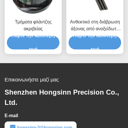
Τμήματα φλάντζης
Ανθεκτικό στη διάβρωση
ακριβείας
άξονας από ανοξείδωτο
Πάρτε την καλύτερη
χάλυβα υψηλής ακρίβειας
Πάρτε την καλύτερη
Προσαρμόσιμα CNC
τιμή
μηχανικά μέρη άξονα
τιμή
Επικοινωνήστε μαζί μας
Shenzhen Hongsinn Precision Co.,
Ltd.
E-mail
hongsinn-3@hongsinn.com