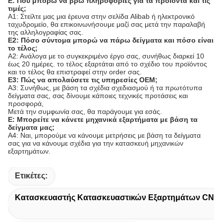
Ε: Πού μπορώ να βρω πληροφορίες για τα προϊόντα και τις
τιμές;
Α1: Στείλτε μας μια έρευνα στην σελίδα Alibab ή ηλεκτρονικό
ταχυδρομείο, θα επικοινωνήσουμε μαζί σας μετά την παραλαβή
της αλληλογραφίας σας.
Ε2: Πόσο σύντομα μπορώ να πάρω δείγματα και πόσο είναι
το τέλος;
Α2: Ανάλογα με το συγκεκριμένο έργο σας, συνήθως διαρκεί 10
έως 20 ημέρες. το τέλος εξαρτάται από το σχέδιο του προϊόντος
και το τέλος θα επιστραφεί στην order σας.
Ε3: Πώς να απολαύσετε τις υπηρεσίες OEM;
A3: Συνήθως, με βάση τα σχέδια σχεδιασμού ή τα πρωτότυπα
δείγματα σας, σας δίνουμε κάποιες τεχνικές προτάσεις και
προσφορά,
Μετά την συμφωνία σας, θα παράγουμε για εσάς.
Ε: Μπορείτε να κάνετε μηχανικά εξαρτήματα με βάση τα
δείγματα μας;
Α4: Ναι, μπορούμε να κάνουμε μετρήσεις με βάση τα δείγματα
σας για να κάνουμε σχέδια για την κατασκευή μηχανικών
εξαρτημάτων.
Ετικέτες:
Κατασκευαστής Κατασκευαστικών Εξαρτημάτων CNC