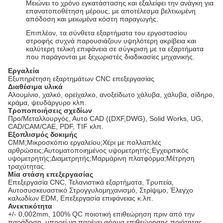
Μειώνει το χρόνο εγκατάστασης και εξαλείφει την ανάγκη για
επανατοποθέτηση μέρους, με αποτέλεσμα βελτιωμένη
απόδοση και μειωμένα κόστη παραγωγής.
Επιπλέον, τα σύνθετα εξαρτήματα του εργοστασίου
στροφής συχνά παρουσιάζουν υψηλότερη ακρίβεια και
καλύτερη τελική επιφάνεια σε σύγκριση με τα εξαρτήματα
που παράγονται με ξεχωριστές διαδικασίες μηχανικής.
Εργαλεία
Εξυπηρέτηση εξαρτημάτων CNC επεξεργασίας
Διαθέσιμα υλικά
Αλουμίνιο, χαλκό, ορείχαλκο, ανοξείδωτο χάλυβα, χάλυβα, σίδηρο,
κράμα, ψευδάργυρο κλπ.
Τροποποιήσεις σχεδίων
Προ/Μεταλλουργός, Αυτο CAD ((DXF,DWG), Solid Works, UG,
CAD/CAM/CAE, PDF, TIF κλπ.
Εξοπλισμός δοκιμής
CMM;Μικροσκόπιο εργαλείου;Χέρι με πολλαπλές
αρθρώσεις;Αυτοματοποιημένος υψομετρητής;Εγχειριτικός
υψομετρητής;Διαμετρητής;Μαρμάρινη πλατφόρμα;Μέτρηση
τραχύτητας.
Μία στάση επεξεργασίας
Επεξεργασία CNC, Τελανιστικά εξαρτήματα, Τρυπεία,
Αυτοσυσκευαστικό Στρογγυλομηχανισμό, Στρίψιμο, Έλεγχο
καλωδίων EDM, Επεξεργασία επιφάνειας κ.λπ.
Ανεκτικότητα
+/- 0,002mm, 100% QC ποιοτική επιθεώρηση πριν από την
παράδοση, μπορεί να παρέχει φόρμα επιθεώρησης ποιότητας.