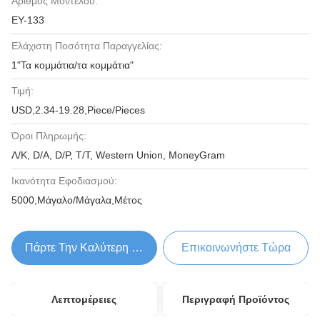
Αριθμός Μοντέλου:
ΕΥ-133
Ελάχιστη Ποσότητα Παραγγελίας:
1"Τα κομμάτια/τα κομμάτια"
Τιμή:
USD,2.34-19.28,Piece/Pieces
Όροι Πληρωμής:
Λ/Κ, D/A, D/P, T/T, Western Union, MoneyGram
Ικανότητα Εφοδιασμού:
5000,Μάγαλο/Μάγαλα,Μέτος
Πάρτε Την Καλύτερη Τιμή
Επικοινωνήστε Τώρα
Λεπτομέρειες
Περιγραφή Προϊόντος