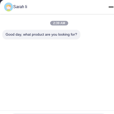
τηλ
Sarah li
86-0755-27097532-8:30
2:39 AM
Good day, what product are you looking for?
Κίνα Καλή ποιότητα Υπηρεσία επεξεργασίας CNC Προμηθευτής.
-2026 Shenzhen Hongsinn Precision Co., Ltd. Όλα τα δικαιώματα
διατηρούνται.
Πολιτική απορρήτου
|
Sitemap