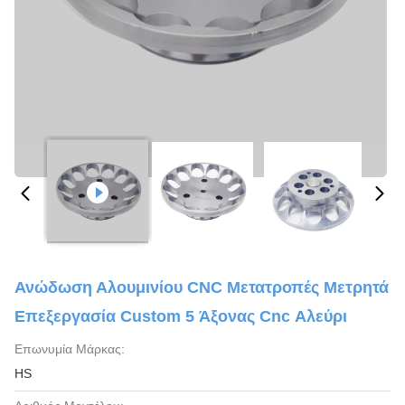
Ανώδωση Αλουμινίου CNC Μετατροπές Μετρητά
Επεξεργασία Custom 5 Άξονας Cnc Αλεύρι
Επωνυμία Μάρκας:
HS