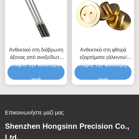
Ανθεκτικό στη διάβρωση
Ανθεκτικά στη φθορά
άξονας από ανοξείδωτο
εξαρτήματα χάλκινου/
χάλυβα υψηλής ακρίβειας
Πάρτε την καλύτερη
μπρούτζου C36000 CNC
Πάρτε την καλύτερη
Προσαρμόσιμα CNC
μηχανικά μέρη άξονα
τιμή
τιμή
Επικοινωνήστε μαζί μας
Shenzhen Hongsinn Precision Co.,
Ltd.