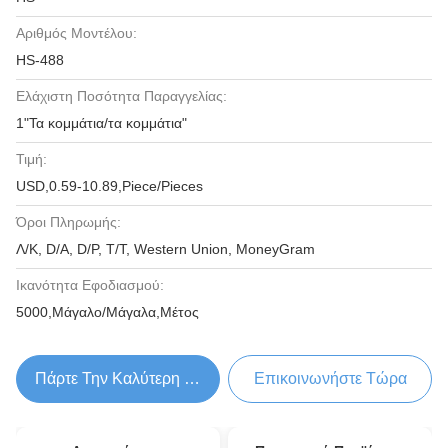
Αριθμός Μοντέλου:
HS-488
Ελάχιστη Ποσότητα Παραγγελίας:
1"Τα κομμάτια/τα κομμάτια"
Τιμή:
USD,0.59-10.89,Piece/Pieces
Όροι Πληρωμής:
Λ/Κ, D/A, D/P, T/T, Western Union, MoneyGram
Ικανότητα Εφοδιασμού:
5000,Μάγαλο/Μάγαλα,Μέτος
Πάρτε Την Καλύτερη Τιμή
Επικοινωνήστε Τώρα