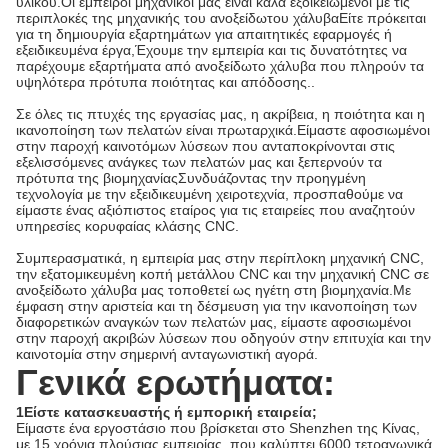
υλικού.Οι έμπειροι μηχανικοί μας είναι καλά εξοικειωμένοι με τις
περιπλοκές της μηχανικής του ανοξείδωτου χάλυβαΕίτε πρόκειται
για τη δημιουργία εξαρτημάτων για απαιτητικές εφαρμογές ή
εξειδικευμένα έργα,Έχουμε την εμπειρία και τις δυνατότητες να
παρέχουμε εξαρτήματα από ανοξείδωτο χάλυβα που πληρούν τα
υψηλότερα πρότυπα ποιότητας και απόδοσης..
Σε όλες τις πτυχές της εργασίας μας, η ακρίβεια, η ποιότητα και η
ικανοποίηση των πελατών είναι πρωταρχικά.Είμαστε αφοσιωμένοι
στην παροχή καινοτόμων λύσεων που ανταποκρίνονται στις
εξελισσόμενες ανάγκες των πελατών μας και ξεπερνούν τα
πρότυπα της βιομηχανίαςΣυνδυάζοντας την προηγμένη
τεχνολογία με την εξειδικευμένη χειροτεχνία, προσπαθούμε να
είμαστε ένας αξιόπιστος εταίρος για τις εταιρείες που αναζητούν
υπηρεσίες κορυφαίας κλάσης CNC.
Συμπερασματικά, η εμπειρία μας στην περίπλοκη μηχανική CNC,
την εξατομικευμένη κοπή μετάλλου CNC και την μηχανική CNC σε
ανοξείδωτο χάλυβα μας τοποθετεί ως ηγέτη στη βιομηχανία.Με
έμφαση στην αριστεία και τη δέσμευση για την ικανοποίηση των
διαφορετικών αναγκών των πελατών μας, είμαστε αφοσιωμένοι
στην παροχή ακριβών λύσεων που οδηγούν στην επιτυχία και την
καινοτομία στην σημερινή ανταγωνιστική αγορά.
Γενικά ερωτήματα:
1Είστε κατασκευαστής ή εμπορική εταιρεία;
Είμαστε ένα εργοστάσιο που βρίσκεται στο Shenzhen της Κίνας,
με 15 χρόνια πλούσιας εμπειρίας, που καλύπτει 6000 τετραγωνικά