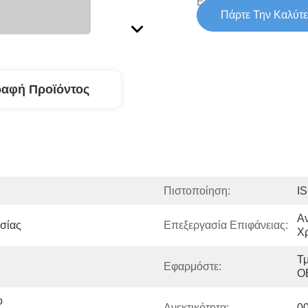
Εφοδιασμού:
Πάρτε Την Καλύτε
ραφή Προϊόντος
Πιστοποίηση:
I
Αν
σίας
Επεξεργασία Επιφάνειας:
Χ
Τ
Εφαρμόστε:
O
 
Ανεκτικότητα:
0