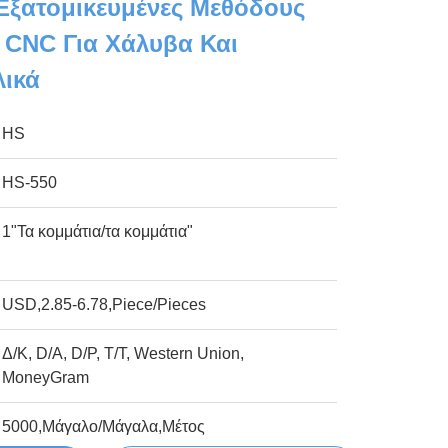
Εξατομικευμένες Μεθόδους
 CNC Για Χάλυβα Και
λικά
HS
HS-550
1"Τα κομμάτια/τα κομμάτια"
USD,2.85-6.78,Piece/Pieces
Δ/Κ, D/Α, D/P, T/T, Western Union,
MoneyGram
5000,Μάγαλο/Μάγαλα,Μέτος