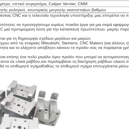
έτρο, οπτικό συγκριτήρα, Caliper Vernier, CMM
τρητής ρολογιού, εσωτερικός μετρητής εκατοστιαίων βαθμών
ρέσκας CNC και η τελευταία τεχνολογία υποστήριξης μας επιτρέπει 
ατότητες να προσεγγίσουμε ευρέως ποικίλα έργα για μια σειρά εφαρμογ
CNC μια προτιμώμενη λύση για την κατασκευή πρωτοτύπων, μικρής παρ
ίται για τη δημιουργία σχεδίων μεγάλων και μικρών.
ου από τις εταιρείες Mitsubishi, Siemens, CNC Makers (και άλλους ηγ
ότητα και το ελάχιστο απόβλητο κάνουν το προϊόν σας να παράγεται γρ
ίναι επίσης ένα πολύ μεγάλο όγκο προϊόν που μπορεί να αυτοματοποιηθ
πάντα σε υλικά ράβδου,και περιλαμβάνει τη διατήρηση ράβδων υλικού σ
ευχθεί το επιθυμητό σχήμαΚαθώς το επιθυμητό σχήμα επιτυγχάνεται μέσω