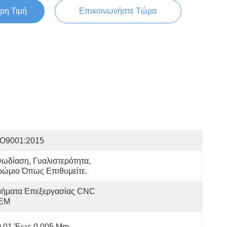
ρη Τιμή
Επικοινωνήστε Τώρα
SO9001:2015
ωδίαση, Γυαλιστερότητα, 
ρώμιο Όπως Επιθυμείτε.
μήματα Επεξεργασίας CNC 
EM
0,01 Έως 0,005 Mm