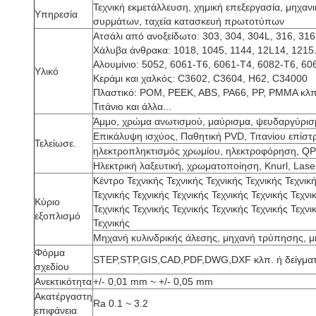
Τεχνική εκμετάλλευση, χημική επεξεργασία, μηχαν
Υπηρεσία
συρμάτων, ταχεία κατασκευή πρωτοτύπων
Ατσάλι από ανοξείδωτο: 303, 304, 304L, 316, 316L
Χάλυβα άνθρακα: 1018, 1045, 1144, 12L14, 1215.
Αλουμίνιο: 5052, 6061-T6, 6061-T4, 6082-T6, 606
Υλικό
Κεράμι και χαλκός: C3602, C3604, H62, C34000
Πλαστικό: POM, PEEK, ABS, PA66, PP, PMMA κλπ.
Τιτάνιο και άλλα...
Άμμο, χρώμα ανωτισμού, μαύρισμα, ψευδαργύρισμ
Επικάλυψη ισχύος, Παθητική PVD, Τιτανίου επίσ
Τελείωσε.
ηλεκτροπληκτισμός χρωμίου, ηλεκτροφόρηση, QP
Ηλεκτρική λαξευτική, χρωματοποίηση, Knurl, Laser
Κέντρο Τεχνικής Τεχνικής Τεχνικής Τεχνικής Τεχνική
Τεχνικής Τεχνικής Τεχνικής Τεχνικής Τεχνικής Τεχνι
Κύριο
Τεχνικής Τεχνικής Τεχνικής Τεχνικής Τεχνικής Τεχνι
εξοπλισμό
Τεχνικής
Μηχανή κυλινδρικής άλεσης, μηχανή τρύπησης, μ
Φόρμα
STEP,STP,GIS,CAD,PDF,DWG,DXF κλπ. ή δείγματ
σχεδίου
Ανεκτικότητα
+/- 0,01 mm ~ +/- 0,05 mm
Ακατέργαστη
Ra 0.1 ~ 3.2
επιφάνεια