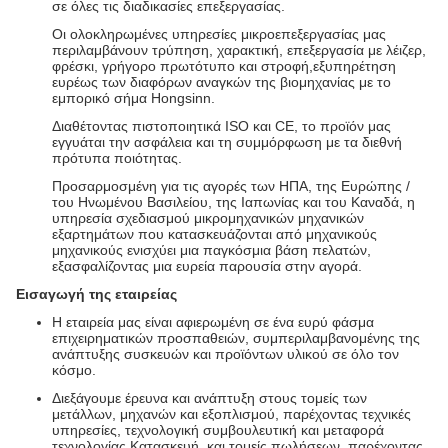
σε όλες τις διαδικασίες επεξεργασίας.
Οι ολοκληρωμένες υπηρεσίες μικροεπεξεργασίας μας
περιλαμβάνουν τρύπηση, χαρακτική, επεξεργασία με λέιζερ,
φρέσκι, γρήγορο πρωτότυπο και στροφή,εξυπηρέτηση
ευρέως των διαφόρων αναγκών της βιομηχανίας με το
εμπορικό σήμα Hongsinn.
Διαθέτοντας πιστοποιητικά ISO και CE, το προϊόν μας
εγγυάται την ασφάλεια και τη συμμόρφωση με τα διεθνή
πρότυπα ποιότητας.
Προσαρμοσμένη για τις αγορές των ΗΠΑ, της Ευρώπης /
του Ηνωμένου Βασιλείου, της Ιαπωνίας και του Καναδά, η
υπηρεσία σχεδιασμού μικρομηχανικών μηχανικών
εξαρτημάτων που κατασκευάζονται από μηχανικούς
μηχανικούς ενισχύει μια παγκόσμια βάση πελατών,
εξασφαλίζοντας μια ευρεία παρουσία στην αγορά.
Εισαγωγή της εταιρείας
Η εταιρεία μας είναι αφιερωμένη σε ένα ευρύ φάσμα
επιχειρηματικών προσπαθειών, συμπεριλαμβανομένης της
ανάπτυξης συσκευών και προϊόντων υλικού σε όλο τον
κόσμο.
Διεξάγουμε έρευνα και ανάπτυξη στους τομείς των
μετάλλων, μηχανών και εξοπλισμού, παρέχοντας τεχνικές
υπηρεσίες, τεχνολογική συμβουλευτική και μεταφορά
τεχνολογίας.Κατασκευή, και τομείς πωλήσεων, παρέχοντας