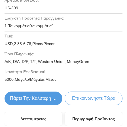
Αριθμός Μοντέλου:
HS-399
Ελάχιστη Ποσότητα Παραγγελίας:
1"Τα κομμάτια/τα κομμάτια"
Τιμή:
USD,2.85-6.78,Piece/Pieces
Όροι Πληρωμής:
Λ/Κ, D/A, D/P, T/T, Western Union, MoneyGram
Ικανότητα Εφοδιασμού:
5000,Μάγαλο/Μάγαλα,Μέτος
Πάρτε Την Καλύτερη Τιμή
Επικοινωνήστε Τώρα
Λεπτομέρειες
Περιγραφή Προϊόντος