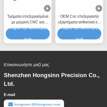
Τμήματα επεξεργασμένα
OEM Cnc επεξεργασία
με μηχανή CNC για
εξαρτήματα ανθεκτικά και
χάλυβα από χαλκό και
Πάρτε την καλύτερη
Πάρτε την καλύτερη
υψηλής ακρίβειας
ανοξείδωτα υλικά
εργαλεία υλικού εργαλεία
τιμή
Cnc επεξεργασία
τιμή
πλαστικών Abs
Επικοινωνήστε μαζί μας
Shenzhen Hongsinn Precision Co.,
Ltd.
E-mail
hongsinn-3@hongsinn.com