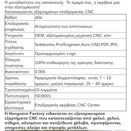
Η μοναδικότητα της κατασκευής: Το όραμά σας, η ακρίβεια μας
στην εξατομίκευση!
Κατασκευαστές εξαρτημάτων επεξεργασίας CNC
Άρθρο
αξία
Επεξεργασία
Αντιμετώπιση των επιπτώσεων
επιφάνειας
Υπηρεσία
OEM, εξατομικευμένη μηχανική CNC, κλπ.
Τύπος
Solidworks,Pro/Engineer,Αυτο CAD,PDF,JPG
σχεδίασης
Λογότυπο
Προσαρμοσμένο Logo
Έλεγχος
100% επιθεώρηση της κρίσιμης διάστασης
ποιότητας
Ανεκτικότητα
0.005
Χρόνος
Ημερομηνία δειγματοληψίας: εντός 7 ~ 10
παράδοσης
ημερών, μαζική παραγωγή: 25 ~ 45 ημέρες
Τροποποιημένο
10 κομμάτια
Πιστοποίηση
ISO9001
Εργαστηριακό
Επεξεργασία ακριβείας CNC Center
εξοπλισμό
Η Hongsinn Factory ειδικεύεται σε εξατομικευμένα
εξαρτήματα CNC που κατασκευάζονται από χαλκό, χαλκό,
σίδηρο, αλουμίνιο και ανοξείδωτο χάλυβα, προσφέροντας
υπηρεσίες αλεύρι και στροφής μετάλλων.