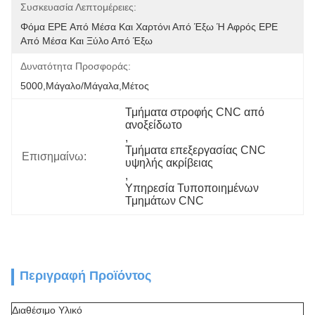
Συσκευασία Λεπτομέρειες:
Φόμα EPE Από Μέσα Και Χαρτόνι Από Έξω Ή Αφρός EPE 
Από Μέσα Και Ξύλο Από Έξω
Δυνατότητα Προσφοράς:
5000,Μάγαλο/Μάγαλα,Μέτος
Τμήματα στροφής CNC από 
ανοξείδωτο
, 
Τμήματα επεξεργασίας CNC 
Επισημαίνω:
υψηλής ακρίβειας
, 
Υπηρεσία Τυποποιημένων 
Τμημάτων CNC
Περιγραφή Προϊόντος
Διαθέσιμο Υλικό