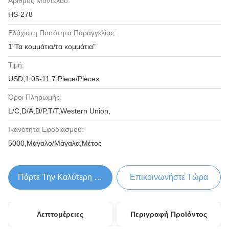
Αριθμός Μοντέλου:
HS-278
Ελάχιστη Ποσότητα Παραγγελίας:
1"Τα κομμάτια/τα κομμάτια"
Τιμή:
USD,1.05-11.7,Piece/Pieces
Όροι Πληρωμής:
L/C,D/A,D/P,T/T,Western Union,
Ικανότητα Εφοδιασμού:
5000,Μάγαλο/Μάγαλα,Μέτος
Πάρτε Την Καλύτερη Τιμή
Επικοινωνήστε Τώρα
Λεπτομέρειες
Περιγραφή Προϊόντος