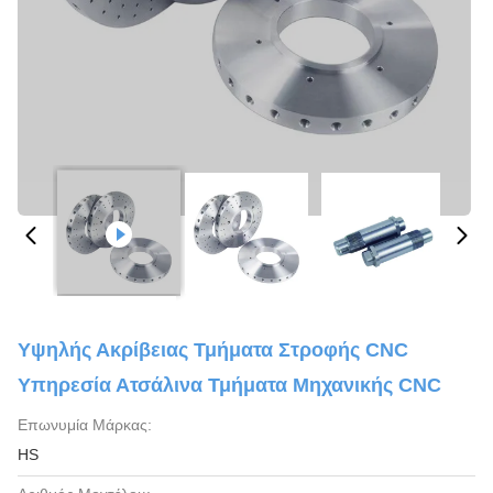
Υψηλής Ακρίβειας Τμήματα Στροφής CNC
Υπηρεσία Ατσάλινα Τμήματα Μηχανικής CNC
Επωνυμία Μάρκας:
HS