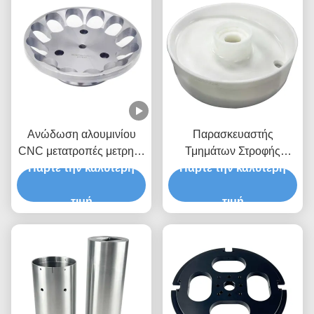
Ανώδωση αλουμινίου
Παρασκευαστής
CNC μετατροπές μετρητά
Τμημάτων Στροφής
Επεξεργασία Custom 5
Πάρτε την καλύτερη
Πάρτε την καλύτερη
Στροφείου.
άξονας Cnc αλεύρι
τιμή
τιμή