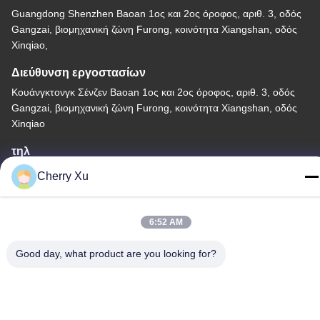
Guangdong Shenzhen Baoan 1ος και 2ος όροφος, αριθ. 3, οδός
Gangzai, βιομηχανική ζώνη Furong, κοινότητα Xiangshan, οδός
Xinqiao,
Διεύθυνση εργοστασίων
Κουάνγκτονγκ Σένζεν Baoan 1ος και 2ος όροφος, αριθ. 3, οδός
Gangzai, βιομηχανική ζώνη Furong, κοινότητα Xiangshan, οδός
Xinqiao
τηλ
86-0755-27097532-8:30
Cherry Xu
6:52 AM
Good day, what product are you looking for?
Κίνα Καλή ποιότητα Υπηρεσία επεξεργασίας CNC Προμηθευτής.
-2026 Shenzhen Hongsinn Precision Co., Ltd. Όλα τα δικαιώματα
διατηρούνται.
Πολιτική απορρήτου
|
Sitemap