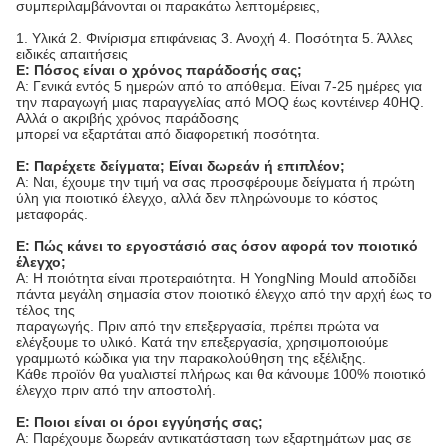
συμπεριλαμβάνονται οι παρακάτω λεπτομέρειες,
1. Υλικά 2. Φινίρισμα επιφάνειας 3. Ανοχή 4. Ποσότητα 5. Άλλες
ειδικές απαιτήσεις
Ε: Πόσος είναι ο χρόνος παράδοσής σας;
A: Γενικά εντός 5 ημερών από το απόθεμα. Είναι 7-25 ημέρες για
την παραγωγή μιας παραγγελίας από MOQ έως κοντέινερ 40HQ.
Αλλά ο ακριβής χρόνος παράδοσης
μπορεί να εξαρτάται από διαφορετική ποσότητα.
Ε: Παρέχετε δείγματα; Είναι δωρεάν ή επιπλέον;
A: Ναι, έχουμε την τιμή να σας προσφέρουμε δείγματα ή πρώτη
ύλη για ποιοτικό έλεγχο, αλλά δεν πληρώνουμε το κόστος
μεταφοράς.
Ε: Πώς κάνει το εργοστάσιό σας όσον αφορά τον ποιοτικό
έλεγχο;
A: Η ποιότητα είναι προτεραιότητα. Η YongNing Mould αποδίδει
πάντα μεγάλη σημασία στον ποιοτικό έλεγχο από την αρχή έως το
τέλος της
παραγωγής. Πριν από την επεξεργασία, πρέπει πρώτα να
ελέγξουμε το υλικό. Κατά την επεξεργασία, χρησιμοποιούμε
γραμμωτό κώδικα για την παρακολούθηση της εξέλιξης.
Κάθε προϊόν θα γυαλιστεί πλήρως και θα κάνουμε 100% ποιοτικό
έλεγχο πριν από την αποστολή.
Ε: Ποιοι είναι οι όροι εγγύησής σας;
A: Παρέχουμε δωρεάν αντικατάσταση των εξαρτημάτων μας σε