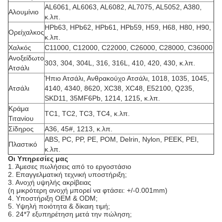
AL6061, AL6063, AL6082, AL7075, AL5052, A380,
Αλουμίνιο
κ.λπ.
HPb63, HPb62, HPb61, HPb59, H59, H68, H80, H90,
Ορείχαλκος
κ.λπ.
Χαλκός
C11000, C12000, C22000, C26000, C28000, C36000
Ανοξείδωτο
303, 304, 304L, 316, 316L, 410, 420, 430, κ.λπ.
Ατσάλι
Ήπιο Ατσάλι, Ανθρακούχο Ατσάλι, 1018, 1035, 1045,
Ατσάλι
4140, 4340, 8620, XC38, XC48, E52100, Q235,
SKD11, 35MF6Pb, 1214, 1215, κ.λπ.
Κράμα
TC1, TC2, TC3, TC4, κ.λπ.
Τιτανίου
Σίδηρος
A36, 45#, 1213, κ.λπ.
ABS, PC, PP, PE, POM, Delrin, Nylon, PEEK, PEI,
Πλαστικό
κ.λπ.
Οι Υπηρεσίες μας
1. Άμεσες πωλήσεις από το εργοστάσιο
2. Επαγγελματική τεχνική υποστήριξη;
3. Ανοχή υψηλής ακρίβειας
(η μικρότερη ανοχή μπορεί να φτάσει: +/-0.001mm)
4. Υποστήριξη OEM & ODM;
5. Υψηλή ποιότητα & δίκαιη τιμή;
6. 24*7 εξυπηρέτηση μετά την πώληση;