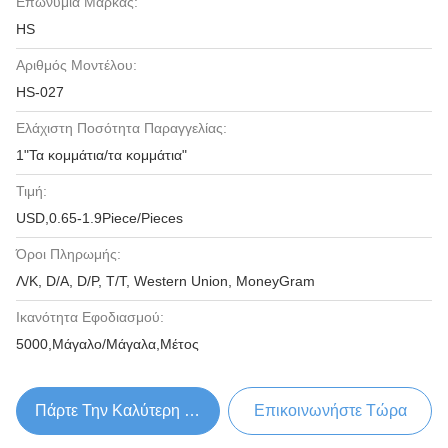
Επωνυμία Μάρκας:
HS
Αριθμός Μοντέλου:
HS-027
Ελάχιστη Ποσότητα Παραγγελίας:
1"Τα κομμάτια/τα κομμάτια"
Τιμή:
USD,0.65-1.9Piece/Pieces
Όροι Πληρωμής:
Λ/Κ, D/A, D/P, T/T, Western Union, MoneyGram
Ικανότητα Εφοδιασμού:
5000,Μάγαλο/Μάγαλα,Μέτος
Πάρτε Την Καλύτερη Τιμή
Επικοινωνήστε Τώρα