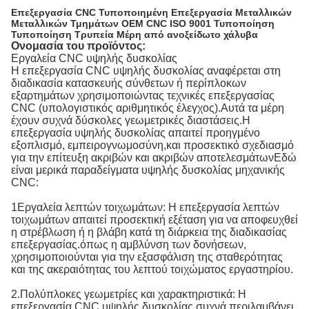
Επεξεργασία CNC Τυποποιημένη Επεξεργασία Μεταλλικών
Μεταλλικών Τμημάτων OEM CNC ISO 9001 Τυποποίηση
Τυποποίηση Τρυπεία Μέρη από ανοξείδωτο χάλυβα
Ονομασία του προϊόντος:
Εργαλεία CNC υψηλής δυσκολίας
Η επεξεργασία CNC υψηλής δυσκολίας αναφέρεται στη
διαδικασία κατασκευής σύνθετων ή περίπλοκων
εξαρτημάτων χρησιμοποιώντας τεχνικές επεξεργασίας
CNC (υπολογιστικός αριθμητικός έλεγχος).Αυτά τα μέρη
έχουν συχνά δύσκολες γεωμετρικές διαστάσεις.Η
επεξεργασία υψηλής δυσκολίας απαιτεί προηγμένο
εξοπλισμό, εμπειρογνωμοσύνη,και προσεκτικό σχεδιασμό
για την επίτευξη ακριβών και ακριβών αποτελεσμάτωνΕδώ
είναι μερικά παραδείγματα υψηλής δυσκολίας μηχανικής
CNC:
1Εργαλεία λεπτών τοιχωμάτων: Η επεξεργασία λεπτών
τοιχωμάτων απαιτεί προσεκτική εξέταση για να αποφευχθεί
η στρέβλωση ή η βλάβη κατά τη διάρκεια της διαδικασίας
επεξεργασίας.όπως η αμβλύνση των δονήσεων,
χρησιμοποιούνται για την εξασφάλιση της σταθερότητας
και της ακεραιότητας του λεπτού τοιχώματος εργαστηρίου.
2.Πολύπλοκες γεωμετρίες και χαρακτηριστικά: Η
επεξεργασία CNC υψηλής δυσκολίας συχνά περιλαμβάνει