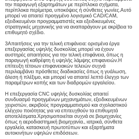
την παραγωγή εξαρτημάτων με περίπλοκα σχήματα,
περίπλοκα περίμετρα, υποκόψεις ή σύνθετες γωνίες.Αυτό
μπορεί να απαιτεί προηγμένο λογισμικό CAD/CAM,
εξειδικευμένοι προγραμματιστές και εξειδικευμένες
στρατηγικές μηχανικής για να αναπαράγουν με ακρίβεια το
επιθυμητό σχέδιο.
3Απαιτήσεις για την τελική επιφάνεια: ορισμένα έργα
επεξεργασίας υψηλής δυσκολίας μπορεί να έχουν
αυστηρές απαιτήσεις για την τελική επιφάνεια, όπως η
παραγωγή καθρέφτη ή υψηλής λάμψης επιφανειών.Η
επίτευξη τέτοιων επιφανειακών τελειών συχνά
περιλαμβάνει πρόσθετες διαδικασίες όπως η γυάλωση,
άλεση ή πλέξιμο, και μπορεί να απαιτεί λεπτό έλεγχο των
παραμέτρων κοπής και των διαδρομών εργαλείου.
Η επεξεργασία CNC υψηλής δυσκολίας απαιτεί
συνδυασμό προηγμένων μηχανημάτων, εξειδικευμένων
χειριστών, ακριβούς προγραμματισμού και σχολαστικού
ελέγχου ποιότητας για να επιτευχθούν τα επιθυμητά
αποτελέσματα.Χρησιμοποιείται συχνά σε βιομηχανίες
όπως η αεροδιαστημική βιομηχανία., ιατρικά, σύνθετα
εργαλεία, κατασκευή πρωτοτύπων και εξαρτήματα
αυτοκινήτων υψηλών επιδόσεων.