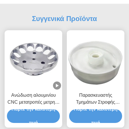
Συγγενικά Προϊόντα
Ανώδωση αλουμινίου
Παρασκευαστής
CNC μετατροπές μετρητά
Τμημάτων Στροφής
Επεξεργασία Custom 5
Πάρτε την καλύτερη
Πάρτε την καλύτερη
Στροφείου.
άξονας Cnc αλεύρι
τιμή
τιμή