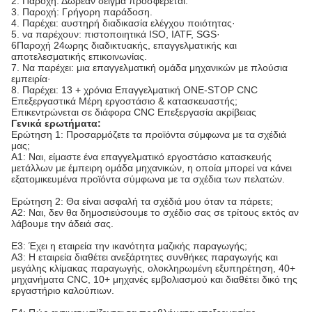
2. Παροχή: Δωρεάν δείγμα προσφέρεται.
3. Παροχή: Γρήγορη παράδοση.
4. Παρέχει: αυστηρή διαδικασία ελέγχου ποιότητας·
5. να παρέχουν: πιστοποιητικά ISO, IATF, SGS·
6Παροχή 24ωρης διαδικτυακής, επαγγελματικής και
αποτελεσματικής επικοινωνίας.
7. Να παρέχει: μια επαγγελματική ομάδα μηχανικών με πλούσια
εμπειρία·
8. Παρέχει: 13 + χρόνια Επαγγελματική ONE-STOP CNC
Επεξεργαστικά Μέρη εργοστάσιο & κατασκευαστής;
Επικεντρώνεται σε διάφορα CNC Επεξεργασία ακρίβειας
Γενικά ερωτήματα:
Ερώτηση 1: Προσαρμόζετε τα προϊόντα σύμφωνα με τα σχέδιά
μας;
Α1: Ναι, είμαστε ένα επαγγελματικό εργοστάσιο κατασκευής
μετάλλων με έμπειρη ομάδα μηχανικών, η οποία μπορεί να κάνει
εξατομικευμένα προϊόντα σύμφωνα με τα σχέδια των πελατών.
Ερώτηση 2: Θα είναι ασφαλή τα σχέδιά μου όταν τα πάρετε;
Α2: Ναι, δεν θα δημοσιεύσουμε το σχέδιο σας σε τρίτους εκτός αν
λάβουμε την άδειά σας.
Ε3: Έχει η εταιρεία την ικανότητα μαζικής παραγωγής;
Α3: Η εταιρεία διαθέτει ανεξάρτητες συνθήκες παραγωγής και
μεγάλης κλίμακας παραγωγής, ολοκληρωμένη εξυπηρέτηση, 40+
μηχανήματα CNC, 10+ μηχανές εμβολιασμού και διαθέτει δικό της
εργαστήριο καλούπιων.