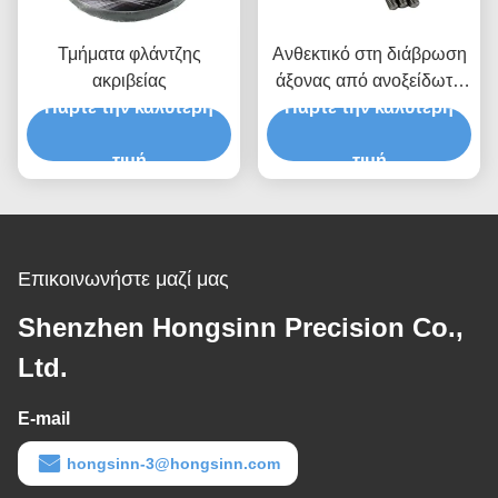
Τμήματα φλάντζης
Ανθεκτικό στη διάβρωση
ακριβείας
άξονας από ανοξείδωτο
Πάρτε την καλύτερη
χάλυβα υψηλής ακρίβειας
Πάρτε την καλύτερη
Προσαρμόσιμα CNC
τιμή
μηχανικά μέρη άξονα
τιμή
Επικοινωνήστε μαζί μας
Shenzhen Hongsinn Precision Co.,
Ltd.
E-mail
hongsinn-3@hongsinn.com