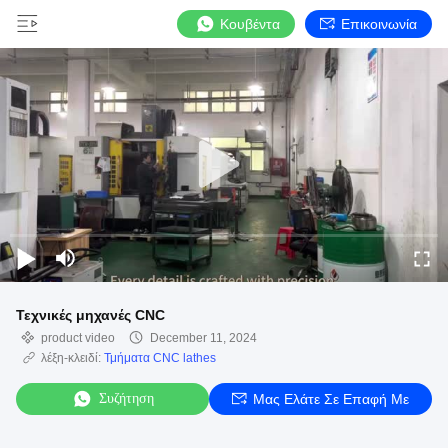
Κουβέντα
Επικοινωνία
Τεχνικές μηχανές CNC
product video
December 11, 2024
λέξη-κλειδί:
Τμήματα CNC lathes
Συζήτηση
Μας Ελάτε Σε Επαφή Με