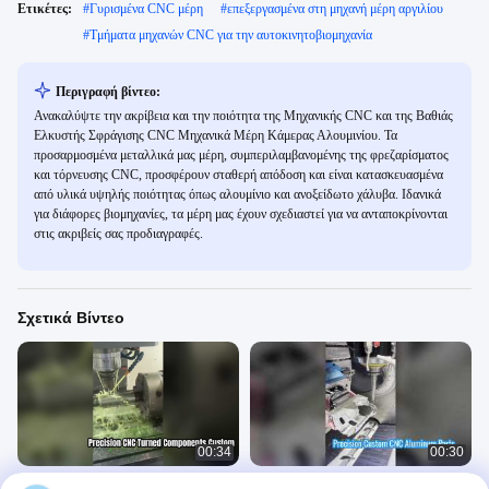
Ετικέτες:
#
Γυρισμένα CNC μέρη
#
επεξεργασμένα στη μηχανή μέρη αργιλίου
#
Τμήματα μηχανών CNC για την αυτοκινητοβιομηχανία
Περιγραφή βίντεο:
Ανακαλύψτε την ακρίβεια και την ποιότητα της Μηχανικής CNC και της Βαθιάς
Ελκυστής Σφράγισης CNC Μηχανικά Μέρη Κάμερας Αλουμινίου. Τα
προσαρμοσμένα μεταλλικά μας μέρη, συμπεριλαμβανομένης της φρεζαρίσματος
και τόρνευσης CNC, προσφέρουν σταθερή απόδοση και είναι κατασκευασμένα
από υλικά υψηλής ποιότητας όπως αλουμίνιο και ανοξείδωτο χάλυβα. Ιδανικά
για διάφορες βιομηχανίες, τα μέρη μας έχουν σχεδιαστεί για να ανταποκρίνονται
στις ακριβείς σας προδιαγραφές.
Σχετικά Βίντεο
00:34
00:30
Κατασκευαστές στρογγυλοποιημένων
Τμήματα αλουμινίου CNC