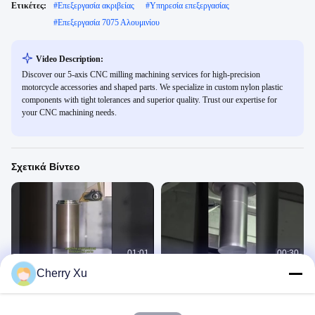
Ετικέτες:
#
Επεξεργασία ακριβείας
#
Υπηρεσία επεξεργασίας
#
Επεξεργασία 7075 Αλουμινίου
Video Description:
Discover our 5-axis CNC milling machining services for high-precision
motorcycle accessories and shaped parts. We specialize in custom nylon plastic
components with tight tolerances and superior quality. Trust our expertise for
your CNC machining needs.
Σχετικά Βίντεο
01:01
00:30
Cherry Xu
Επαγγελματικά μηχανικά μέρη
Υπηρεσία μηχανικής επεξεργασίας
μηχανών
τμημάτων CNC 5 άξονων
Machine Processing Video
Machine Processing Video
May 29, 2025
February 26, 2025