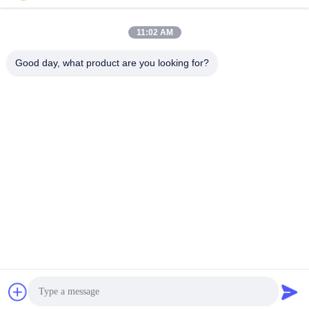
Factory Display Video
Factory Display Video
April 09, 2026
March 24, 2026
11:02 AM
Good day, what product are you looking for?
00:27
00:30
Υπηρεσίες κατεργασίας CNC από
Τμήματα μηχανών Cnc Κατασκευή για
ανοξείδωτο χάλυβα για βιομηχανικό
πώληση Τμήματα αλουμινίου Cnc
εξοπλισμό
Factory Display Video
Machine Processing Video
March 24, 2026
April 30, 2024
00:13
00:36
Προϊόν βίντεο
Εργαστήριο Cnc Εργαλεία Χάλυβα
Φρέμα Αλουμινίου Τυποποιητικό Κιτ
Product Video
Machine Processing Video
December 14, 2023
April 16, 2024