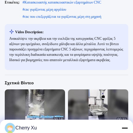
Ετικέτες:
#
Κατασκευαστής κατασκευαστικών εξαρτημάτων CNC
#
cnc γυρίζοντας μέρη αργιλίου
#
cnc που επεξεργάζεται τα γυρίζοντας μέρη στη μηχανή
Video Description:
Ανακαλύψτε την ακρίβεια και την ευελιξία της κατεργασίας CNC φρέζας 5
αξόνων για ορείχαλκο, ανοξείδωτο χάλυβα και άλλα μέταλλα. Αυτό το βίντεο
παρουσιάζει προηγμένα εξαρτήματα CNC 5 αξόνων, περιγράφοντας λεπτομερώς
την περίπλοκη διαδικασία κατασκευής και τα φινιρίσματα υψηλής ποιότητας.
Ιδανικό για βιομηχανίες που απαιτούν μεταλλικά εξαρτήματα ακριβείας.
Σχετικά Βίντεο
00:18
00:11
Cherry Xu
κρυφοκοιτάξτε πλαστική κατεργασία
Τεχνικές επεξεργασίες CNC 5 άξων