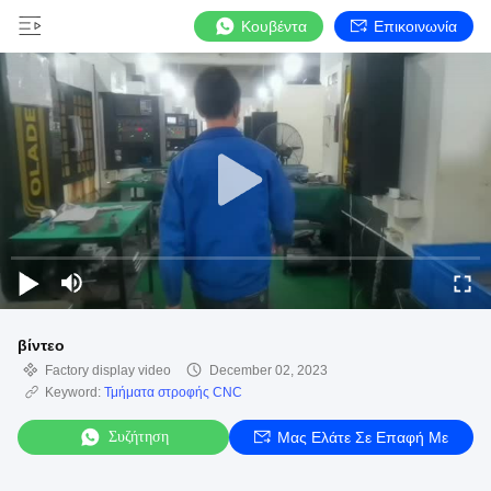
Κουβέντα
Επικοινωνία
βίντεο
Factory display video
December 02, 2023
Keyword:
Τμήματα στροφής CNC
Συζήτηση
Μας Ελάτε Σε Επαφή Με