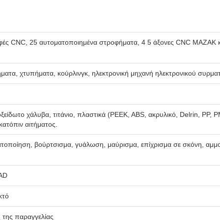
φές CNC, 25 αυτοματοποιημένα στροφήματα, 4 5 άξονες CNC MAZAK 
ματα, χτυπήματα, κούρλινγκ, ηλεκτρονική μηχανή ηλεκτρονικού συρματ
οξείδωτο χάλυβα, τιτάνιο, πλαστικά (PEEK, ABS, ακρυλικό, Delrin, PP,
κατόπιν αιτήματος.
ματοποίηση, βούρτσισμα, γυάλωση, μαύρισμα, επίχρισμα σε σκόνη, αμ
CAD
κτό
ς της παραγγελίας