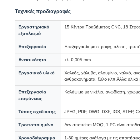
Τεχνικές προδιαγραφές
Εργαστηριακό
15 Κέντρα Τραβήματος CNC, 18 Στρο
εξοπλισμό
Επεξεργασία
Επεξεργασία με στροφή, άλεση, τρυπή
Ανεκτικότητα
+/- 0,005 mm
Εργασιακό υλικό
Χαλκός, χάλυβα, αλουμίνιο, χαλκό, αν
ανθρακονήματα, ξύλο κλπ.Άλλα υλικά 
Επεξεργασία
Καλύψιμο με νικέλιο, ανωδίαση, χρω
επιφάνειας
Τύπος σχεδίασης
JPEG, PDF, DWG, DXF, IGS, STEP, 
Τροποποιημένο
Δεν απαιτείται MOQ, 1 PC είναι αποδε
Χρονοδιάγραμμα
1-30 ημέρες ανάλογα με τις απαιτήσει