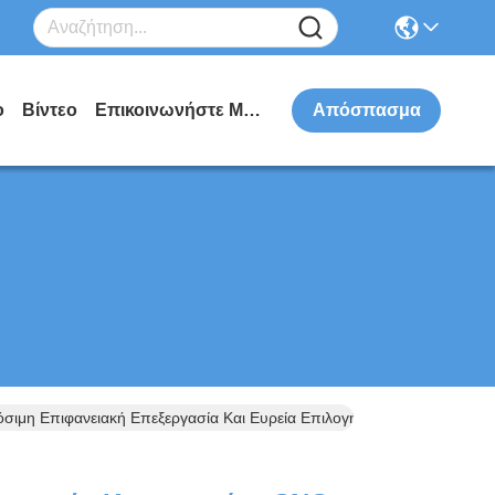
ο
Βίντεο
Επικοινωνήστε Μαζί Μας
Απόσπασμα
ιμη Επιφανειακή Επεξεργασία Και Ευρεία Επιλογή Υλικών