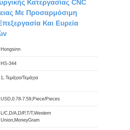
υργικής Κατεργασίας CNC
ειας Με Προσαρμόσιμη
Επεξεργασία Και Ευρεία
ών
Hongsinn
HS-344
1, Τεμάχιο/Τεμάχια
USD,0.78-7.59,Piece/Pieces
L/C,D/A,D/P,T/T,Western
Union,MoneyGram