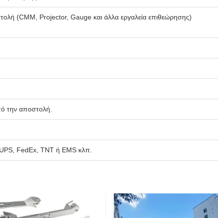
ολή (CMM, Projector, Gauge και άλλα εργαλεία επιθεώρησης)
πό την αποστολή.
, UPS, FedEx, TNT ή EMS κλπ.