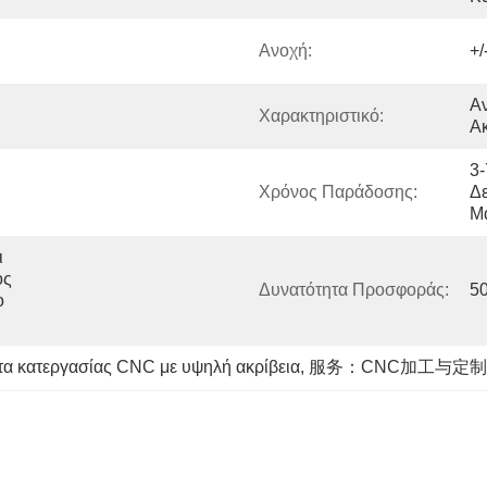
Ανοχή:
+/
Αν
Χαρακτηριστικό:
Ακ
3-
Χρόνος Παράδοσης:
Δε
Μα
 
ς 
Δυνατότητα Προσφοράς:
50
 
α κατεργασίας CNC με υψηλή ακρίβεια
, 
服务：CNC加工与定