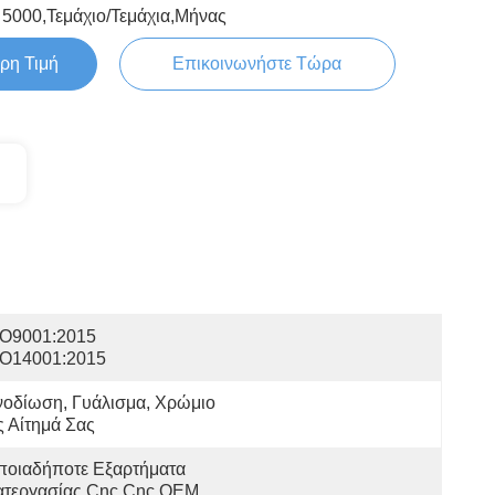
5000,Τεμάχιο/Τεμάχια,Μήνας
ρη Τιμή
Επικοινωνήστε Τώρα
O9001:2015   
SO14001:2015
οδίωση, Γυάλισμα, Χρώμιο 
 Αίτημά Σας
οιαδήποτε Εξαρτήματα 
ατεργασίας Cnc Cnc OEM