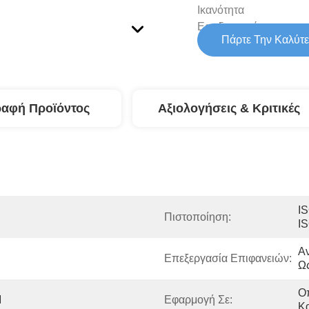
Ικανότητα
Εφοδιασμού:
Πάρτε Την Καλύτε
ραφή Προϊόντος
Αξιολογήσεις & Κριτικές
IS
Πιστοποίηση:
I
Αν
Επεξεργασία Επιφανειών:
Ως
Οπ
M
Εφαρμογή Σε:
Κ