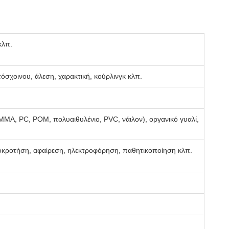
κλπ.
όσχοινου, άλεση, χαρακτική, κούρλινγκ κλπ.
 PMMA, PC, POM, πολυαιθυλένιο, PVC, νάιλον), οργανικό γυαλί,
μοκροτήση, αφαίρεση, ηλεκτροφόρηση, παθητικοποίηση κλπ.