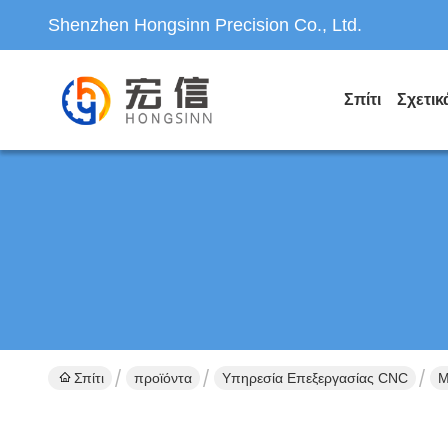
Shenzhen Hongsinn Precision Co., Ltd.
Σπίτι
Σχετικ
Σπίτι
προϊόντα
Υπηρεσία Επεξεργασίας CNC
Μ