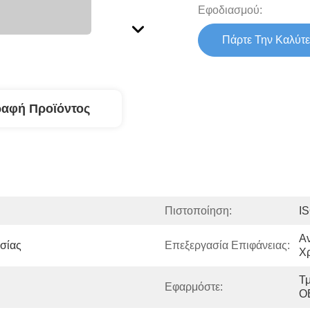
Εφοδιασμού:
Πάρτε Την Καλύτε
ραφή Προϊόντος
Πιστοποίηση:
I
Αν
σίας
Επεξεργασία Επιφάνειας:
Χ
Τ
Εφαρμόστε:
O