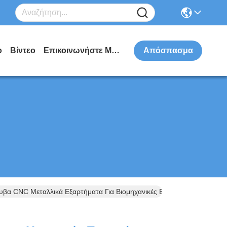
ο
Βίντεο
Επικοινωνήστε Μαζί Μας
Απόσπασμα
λυβα CNC Μεταλλικά Εξαρτήματα Για Βιομηχανικές Εφαρμογές