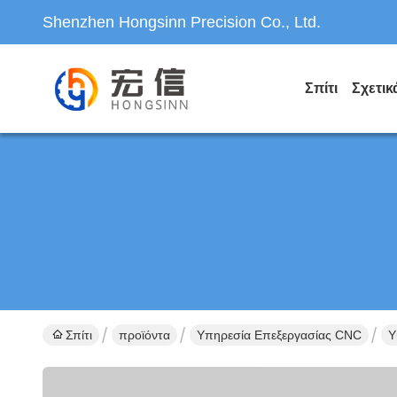
Shenzhen Hongsinn Precision Co., Ltd.
Σπίτι
Σχετικ
Σπίτι
προϊόντα
Υπηρεσία Επεξεργασίας CNC
Υ