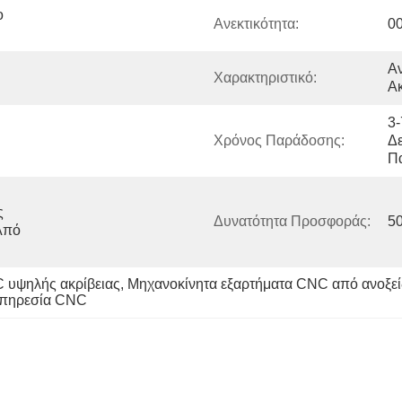
 
Ανεκτικότητα:
0
Αν
Χαρακτηριστικό:
Ακ
3-
Χρόνος Παράδοσης:
Δε
Π
 
Δυνατότητα Προσφοράς:
5
πό 
 υψηλής ακρίβειας
, 
Μηχανοκίνητα εξαρτήματα CNC από ανοξε
Υπηρεσία CNC