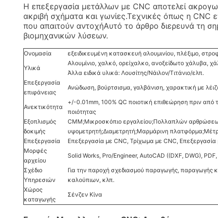
Η επεξεργασία μετάλλων με CNC αποτελεί ακρογων
ακριβή σχήματα και γωνίες.Τεχνικές όπως η CNC ε
που απαιτούν αντοχήΑυτό το άρθρο διερευνά τη ση
βιομηχανικών λύσεων.
Ονομασία
εξειδικευμένη κατασκευή αλουμινίου, πλέξιμο, στρ
Αλουμίνιο, χαλκό, ορείχαλκο, ανοξείδωτο χάλυβα, χά
Υλικά
Άλλα ειδικά υλικά: Λουσίτης/Νάιλον/Τιτάνιο/ελπ.
Επεξεργασία
Ανώδωση, βούρτσισμα, γαλβάνιση, χαρακτική με λέιζ
επιφάνειας
+/-0.01mm, 100% QC ποιοτική επιθεώρηση πριν από 
Ανεκτικότητα
ποιότητας
Εξοπλισμός
CMM;Μικροσκόπιο εργαλείου;Πολλαπλών αρθρώσεων
δοκιμής
υψομετρητή;Διαμετρητή;Μαρμάρινη πλατφόρμα;Μέτ
Επεξεργασία
Επεξεργασία με CNC, Τρίχωμα με CNC, Επεξεργασία 
Μορφές
Solid Works, Pro/Engineer, AutoCAD ((DXF, DWG), PDF,
αρχείου
Σχέδιο
Για την παροχή σχεδιασμού παραγωγής, παραγωγής κ
Υπηρεσιών
καλούπιων, κλπ.
Χώρος
Σένζεν Κίνα
καταγωγής