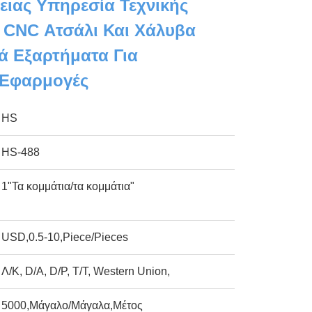
ειας Υπηρεσία Τεχνικής
 CNC Ατσάλι Και Χάλυβα
ά Εξαρτήματα Για
 Εφαρμογές
HS
HS-488
1"Τα κομμάτια/τα κομμάτια"
USD,0.5-10,Piece/Pieces
Λ/Κ, D/A, D/P, T/T, Western Union,
5000,Μάγαλο/Μάγαλα,Μέτος