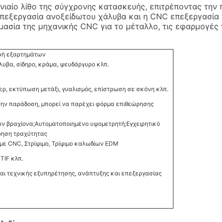
ιαίο λίθο της σύγχρονης κατασκευής, επιτρέποντας την
πεξεργασία ανοξείδωτου χάλυβα και η CNC επεξεργασία 
μασία της μηχανικής CNC για το μέταλλο, τις εφαρμογές 
οφή εξαρτημάτων
λυβα, σίδηρο, κράμα, ψευδάργυρο κλπ.
ερ, εκτύπωση μετάξι, γυαλισμός, επίστρωση σε σκόνη κλπ.
την παράδοση, μπορεί να παρέχει φόρμα επιθεώρησης
 βραχίονα;Αυτοματοποιημένο υψομετρητή;Εγχειρητικό
ρηση τραχύτητας
με CNC, Στρίψιμο, Τρίψιμο καλωδίων EDM
 TIF κλπ.
αι τεχνικής εξυπηρέτησης, ανάπτυξης και επεξεργασίας