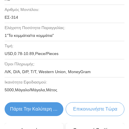
Αριθμός Μοντέλου:
ΕΣ-314
Ελάχιστη Ποσότητα Παραγγελίας:
1"Τα κομμάτια/τα κομμάτια"
Τιμή:
USD,0.78-10.89,Piece/Pieces
Όροι Πληρωμής:
Λ/Κ, D/A, D/P, T/T, Western Union, MoneyGram
Ικανότητα Εφοδιασμού:
5000,Μάγαλο/Μάγαλα,Μέτος
Πάρτε Την Καλύτερη Τιμή
Επικοινωνήστε Τώρα