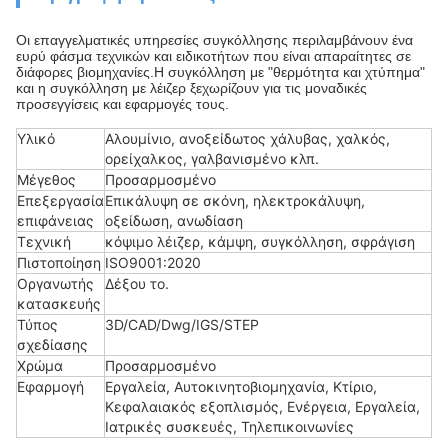
Οι επαγγελματικές υπηρεσίες συγκόλλησης περιλαμβάνουν ένα
ευρύ φάσμα τεχνικών και ειδικοτήτων που είναι απαραίτητες σε
διάφορες βιομηχανίες.Η συγκόλληση με "θερμότητα και χτύπημα"
και η συγκόλληση με λέιζερ ξεχωρίζουν για τις μοναδικές
προσεγγίσεις και εφαρμογές τους.
Υλικό
Αλουμίνιο, ανοξείδωτος χάλυβας, χαλκός,
ορείχαλκος, γαλβανισμένο κλπ.
Μέγεθος
Προσαρμοσμένο
Επεξεργασία
Επικάλυψη σε σκόνη, ηλεκτροκάλυψη,
επιφάνειας
οξείδωση, ανωδίαση
Τεχνική
κόψιμο λέιζερ, κάμψη, συγκόλληση, σφράγιση
Πιστοποίηση
ISO9001:2020
Οργανωτής
Δέξου το.
κατασκευής
Τύπος
3D/CAD/Dwg/IGS/STEP
σχεδίασης
Χρώμα
Προσαρμοσμένο
Εφαρμογή
Εργαλεία, Αυτοκινητοβιομηχανία, Κτίριο,
Κεφαλαιακός εξοπλισμός, Ενέργεια, Εργαλεία,
Ιατρικές συσκευές, Τηλεπικοινωνίες