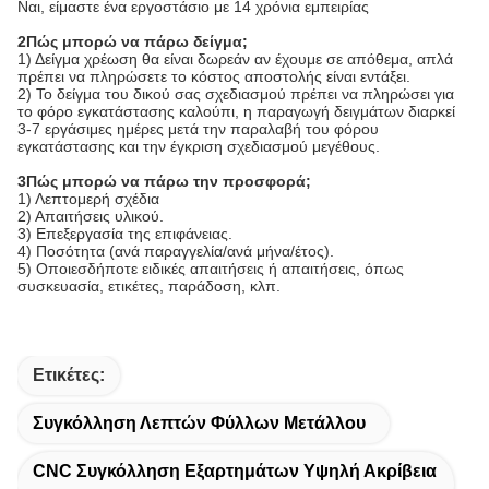
Ναι, είμαστε ένα εργοστάσιο με 14 χρόνια εμπειρίας
2Πώς μπορώ να πάρω δείγμα;
1) Δείγμα χρέωση θα είναι δωρεάν αν έχουμε σε απόθεμα, απλά
πρέπει να πληρώσετε το κόστος αποστολής είναι εντάξει.
2) Το δείγμα του δικού σας σχεδιασμού πρέπει να πληρώσει για
το φόρο εγκατάστασης καλούπι, η παραγωγή δειγμάτων διαρκεί
3-7 εργάσιμες ημέρες μετά την παραλαβή του φόρου
εγκατάστασης και την έγκριση σχεδιασμού μεγέθους.
3Πώς μπορώ να πάρω την προσφορά;
1) Λεπτομερή σχέδια
2) Απαιτήσεις υλικού.
3) Επεξεργασία της επιφάνειας.
4) Ποσότητα (ανά παραγγελία/ανά μήνα/έτος).
5) Οποιεσδήποτε ειδικές απαιτήσεις ή απαιτήσεις, όπως
συσκευασία, ετικέτες, παράδοση, κλπ.
Ετικέτες:
Συγκόλληση Λεπτών Φύλλων Μετάλλου
CNC Συγκόλληση Εξαρτημάτων Υψηλή Ακρίβεια