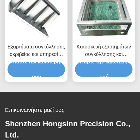
Εξαρτήματα συγκόλλησης
Κατασκευή εξαρτημάτων
ακριβείας και υπηρεσίες
συγκόλλησης και
Πάρτε την καλύτερη
προσαρμοσμένης
Πάρτε την καλύτερη
κατασκευής.
κατασκευής με
διαφορετικές διαδικασίες
τιμή
τιμή
συγκόλλησης
Επικοινωνήστε μαζί μας
Shenzhen Hongsinn Precision Co.,
Ltd.