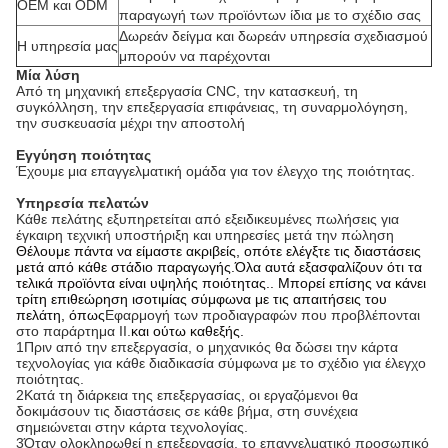
OEM και ODM
παραγωγή των προϊόντων ίδια με το σχέδιο σας
Δωρεάν δείγμα και δωρεάν υπηρεσία σχεδιασμού
Η υπηρεσία μας
μπορούν να παρέχονται
Μία λύση
Από τη μηχανική επεξεργασία CNC, την κατασκευή, τη
συγκόλληση, την επεξεργασία επιφάνειας, τη συναρμολόγηση,
την συσκευασία μέχρι την αποστολή
Εγγύηση ποιότητας
Έχουμε μια επαγγελματική ομάδα για τον έλεγχο της ποιότητας.
Υπηρεσία πελατών
Κάθε πελάτης εξυπηρετείται από εξειδικευμένες πωλήσεις για
έγκαιρη τεχνική υποστήριξη και υπηρεσίες μετά την πώληση
Θέλουμε πάντα να είμαστε ακριβείς, οπότε ελέγξτε τις διαστάσεις
μετά από κάθε στάδιο παραγωγής.Όλα αυτά εξασφαλίζουν ότι τα
τελικά προϊόντα είναι υψηλής ποιότητας.. Μπορεί επίσης να κάνει
τρίτη επιθεώρηση ισοτιμίας σύμφωνα με τις απαιτήσεις του
πελάτη, όπως
Εφαρμογή των προδιαγραφών που προβλέπονται
στο παράρτημα II.
και ούτω καθεξής.
1Πριν από την επεξεργασία, ο μηχανικός θα δώσει την κάρτα
τεχνολογίας για κάθε διαδικασία σύμφωνα με το σχέδιο για έλεγχο
ποιότητας.
2Κατά τη διάρκεια της επεξεργασίας, οι εργαζόμενοι θα
δοκιμάσουν τις διαστάσεις σε κάθε βήμα, στη συνέχεια
σημειώνεται στην κάρτα τεχνολογίας.
3Όταν ολοκληρωθεί η επεξεργασία, το επαγγελματικό προσωπικό