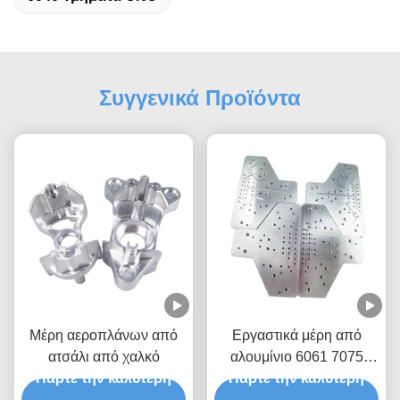
Συγγενικά Προϊόντα
Μέρη αεροπλάνων από
Εργαστικά μέρη από
ατσάλι από χαλκό
αλουμίνιο 6061 7075
Πάρτε την καλύτερη
Πάρτε την καλύτερη
Εργαστικά μέρη από
αλουμίνιο CNC που