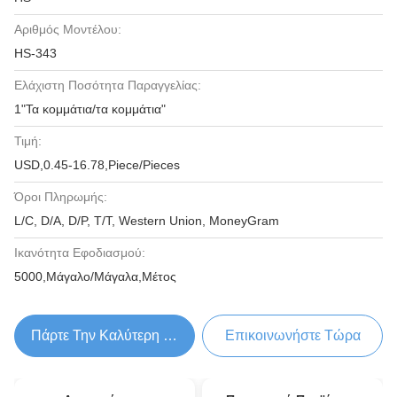
Αριθμός Μοντέλου:
HS-343
Ελάχιστη Ποσότητα Παραγγελίας:
1"Τα κομμάτια/τα κομμάτια"
Τιμή:
USD,0.45-16.78,Piece/Pieces
Όροι Πληρωμής:
L/C, D/A, D/P, T/T, Western Union, MoneyGram
Ικανότητα Εφοδιασμού:
5000,Μάγαλο/Μάγαλα,Μέτος
Πάρτε Την Καλύτερη Τιμή
Επικοινωνήστε Τώρα