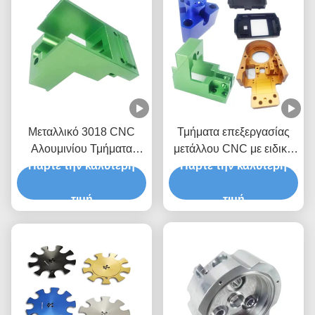
Μεταλλικό 3018 CNC
Τμήματα επεξεργασίας
Αλουμινίου Τμήματα
μετάλλου CNC με ειδική
Πάρτε την καλύτερη
Τιτανίου Τμήματα
Πάρτε την καλύτερη
επεξεργασία
επεξεργασίας CNC
Κατασκευαστής
τιμή
τιμή