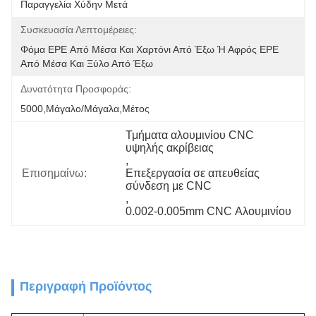
Παραγγελία Χύδην Μετά
Συσκευασία Λεπτομέρειες:
Φόμα EPE Από Μέσα Και Χαρτόνι Από Έξω Ή Αφρός EPE 
Από Μέσα Και Ξύλο Από Έξω
Δυνατότητα Προσφοράς:
5000,Μάγαλο/Μάγαλα,Μέτος
Τμήματα αλουμινίου CNC 
υψηλής ακρίβειας
, 
Επισημαίνω:
Επεξεργασία σε απευθείας 
σύνδεση με CNC
, 
0.002-0.005mm CNC Αλουμινίου
Περιγραφή Προϊόντος