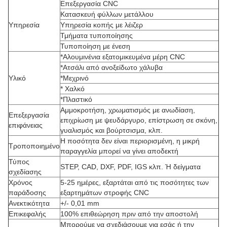
Επεξεργασία CNC
Κατασκευή φύλλων μετάλλου
Υπηρεσία
Υπηρεσία κοπής με λέιζερ
Τμήματα τυποποίησης
Τυποποίηση με ένεση
*Αλουμινένια εξατομικευμένα μέρη CNC
*Ατσάλι από ανοξείδωτο χάλυβα
Υλικό
*Μεχρινό
* Χαλκό
*Πλαστικό
Αμμοκροτήση, χρωματισμός με ανωδίαση,
Επεξεργασία
επιχρίωση με ψευδάργυρο, επίστρωση σε σκόνη,
επιφάνειας
γυαλισμός και βούρτσισμα, κλπ.
Η ποσότητα δεν είναι περιορισμένη, η μικρή
Τροποποιημένο
παραγγελία μπορεί να γίνει αποδεκτή
Τύπος
STEP, CAD, DXF, PDF, IGS κλπ. Ή δείγματα
σχεδίασης
Χρόνος
5-25 ημέρες, εξαρτάται από τις ποσότητες των
παράδοσης
εξαρτημάτων στροφής CNC
Ανεκτικότητα
+/- 0,01 mm
Επικεφαλής
100% επιθεώρηση πριν από την αποστολή
Μπορούμε να σχεδιάσουμε για εσάς ή την