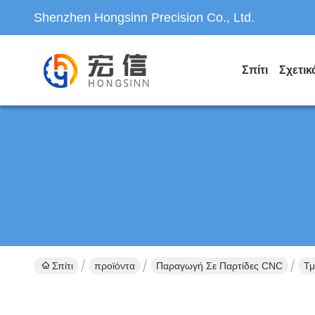
Shenzhen Hongsinn Precision Co., Ltd.
Σπίτι
Σχετικ
Σπίτι
προϊόντα
Παραγωγή Σε Παρτίδες CNC
Τμ