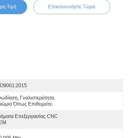
ρη Τιμή
Επικοινωνήστε Τώρα
SO9001:2015
ωδίαση, Γυαλιστερότητα, 
ρώμιο Όπως Επιθυμείτε.
μήματα Επεξεργασίας CNC 
EM
 0,005 Mm