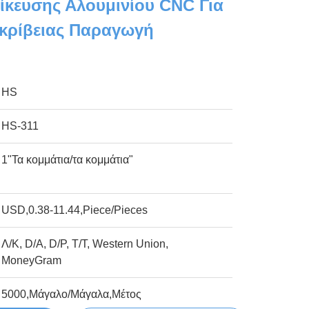
ίκευσης Αλουμινίου CNC Για
κρίβειας Παραγωγή
HS
HS-311
1"Τα κομμάτια/τα κομμάτια"
USD,0.38-11.44,Piece/Pieces
Λ/Κ, D/A, D/P, T/T, Western Union,
MoneyGram
5000,Μάγαλο/Μάγαλα,Μέτος