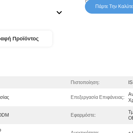
Εφοδιασμού:
Πάρτε Την Καλύτε
ραφή Προϊόντος
Πιστοποίηση:
I
Αν
σίας
Επεξεργασία Επιφάνειας:
Χ
Τ
 ODM
Εφαρμόστε:
O
 
Ανεκτικότητα:
±