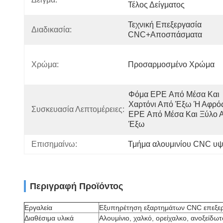
Τέλος Δείγματος
Τεχνική Επεξεργασία 
Διαδικασία:
CNC+αποσπάσματα
Χρώμα:
Προσαρμοσμένο Χρώμα
Φόμα EPE Από Μέσα Και 
Χαρτόνι Από Έξω Ή Αφρός
Συσκευασία Λεπτομέρειες:
EPE Από Μέσα Και Ξύλο Α
Έξω
Επισημαίνω:
Τμήμα αλουμινίου CNC υψ
Περιγραφή Προϊόντος
Εργαλεία
Εξυπηρέτηση εξαρτημάτων CNC επεξε
Διαθέσιμα υλικά
Αλουμίνιο, χαλκό, ορείχαλκο, ανοξείδω