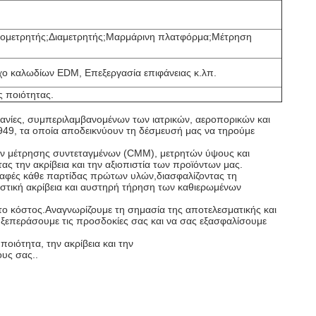
υψομετρητής;Διαμετρητής;Μαρμάρινη πλατφόρμα;Μέτρηση
χο καλωδίων EDM, Επεξεργασία επιφάνειας κ.λπ.
 ποιότητας.
ανίες, συμπεριλαμβανομένων των ιατρικών, αεροπορικών και
949, τα οποία αποδεικνύουν τη δέσμευσή μας να τηρούμε
ών μέτρησης συντεταγμένων (CMM), μετρητών ύψους και
ς την ακρίβεια και την αξιοπιστία των προϊόντων μας.
ραφές κάθε παρτίδας πρώτων υλών,διασφαλίζοντας τη
στική ακρίβεια και αυστηρή τήρηση των καθιερωμένων
 το κόστος.Αναγνωρίζουμε τη σημασία της αποτελεσματικής και
ξεπεράσουμε τις προσδοκίες σας και να σας εξασφαλίσουμε
οιότητα, την ακρίβεια και την
ους σας..