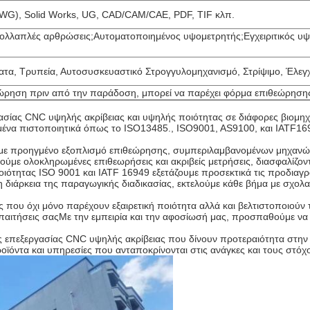
WG), Solid Works, UG, CAD/CAM/CAE, PDF, TIF κλπ.
πολλαπλές αρθρώσεις;Αυτοματοποιημένος υψομετρητής;Εγχειριτικός 
ατα, Τρυπεία, Αυτοσυσκευαστικό Στρογγυλομηχανισμό, Στρίψιμο, Έλεγ
ώρηση πριν από την παράδοση, μπορεί να παρέχει φόρμα επιθεώρησης
σίας CNC υψηλής ακρίβειας και υψηλής ποιότητας σε διάφορες βιομηχ
σμένα πιστοποιητικά όπως το ISO13485., ISO9001, AS9100, και IATF16
ούμε προηγμένο εξοπλισμό επιθεώρησης, συμπεριλαμβανομένων μηχαν
με ολοκληρωμένες επιθεωρήσεις και ακριβείς μετρήσεις, διασφαλίζοντα
ιότητας ISO 9001 και IATF 16949 εξετάζουμε προσεκτικά τις προδιαγ
ιάρκεια της παραγωγικής διαδικασίας, εκτελούμε κάθε βήμα με σχολα
 που όχι μόνο παρέχουν εξαιρετική ποιότητα αλλά και βελτιστοποιούν
ιτήσεις σαςΜε την εμπειρία και την αφοσίωσή μας, προσπαθούμε να 
ς επεξεργασίας CNC υψηλής ακρίβειας που δίνουν προτεραιότητα στην π
ϊόντα και υπηρεσίες που ανταποκρίνονται στις ανάγκες και τους στόχ