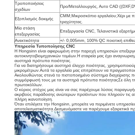
Τροποποιήσεις
Προ/Μεταλλουργός, Αυτο CAD ((DXF,D
σχεδίων
CMM;Μικροσκόπιο εργαλείου;Χέρι με 
Εξοπλισμός δοκιμής
τραχύτητας.
Μία στάση
Επεξεργασία CNC, Τελανιστικά εξαρτήμ
επεξεργασίας
Ανεκτικότητα
+/- 0,005mm, 100% QC ποιοτική επιθε
Υπηρεσία Τυποποίησης CNC
Η Hongsinn είναι αφιερωμένη στην παροχή υπηρεσιών επεξεργα
αυτοκινητοβιομηχανικών τομέων.Η εταιρεία μας έχει αναγνωρι
αυστηρά πρότυπα ποιότητας.
Για να διατηρήσουμε αυστηρό έλεγχο ποιότητας, χρησιμοποι
μικρομέτρων.Αυτά τα εργαλεία μας επιτρέπουν να πραγματοποιού
Ακολουθώντας στενά το πιστοποιημένο σύστημα διαχείρισης πο
συμμόρφωσή τους με τα αυστηρά πρότυπα ποιότηταςΣε όλη τη δ
πρωτοκόλλων.
Ο κύριος στόχος μας είναι να σας παρέχουμε λύσεις παραγωγής
ακριβούς παράδοσης ανώτερων προϊόντων που πληρούν τις απα
πλήρη ικανοποίηση.
Όταν επιλέγετε την Hongsinn, μπορείτε να περιμένετε υπηρεσίε
αποτελεσματικότητα.Δεσμευόμαστε να παρέχουμε εξαιρετικά προ