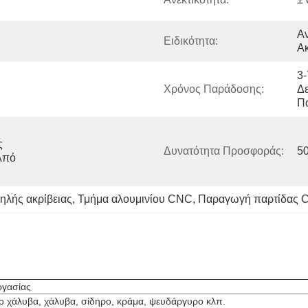
Αν
Ειδικότητα:
Ακ
3-
Χρόνος Παράδοσης:
Δε
Π
 
Δυνατότητα Προσφοράς:
5
πό 
ηλής ακρίβειας
, 
Τμήμα αλουμινίου CNC
, 
Παραγωγή παρτίδας C
ργασίας
το χάλυβα, χάλυβα, σίδηρο, κράμα, ψευδάργυρο κλπ.