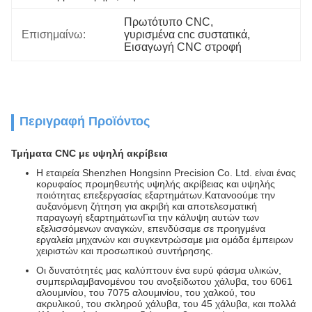
Πρωτότυπο CNC
, 
Επισημαίνω:
γυρισμένα cnc συστατικά
, 
Εισαγωγή CNC στροφή
Περιγραφή Προϊόντος
Τμήματα CNC με υψηλή ακρίβεια
Η εταιρεία Shenzhen Hongsinn Precision Co. Ltd. είναι ένας
κορυφαίος προμηθευτής υψηλής ακρίβειας και υψηλής
ποιότητας επεξεργασίας εξαρτημάτων.Κατανοούμε την
αυξανόμενη ζήτηση για ακριβή και αποτελεσματική
παραγωγή εξαρτημάτωνΓια την κάλυψη αυτών των
εξελισσόμενων αναγκών, επενδύσαμε σε προηγμένα
εργαλεία μηχανών και συγκεντρώσαμε μια ομάδα έμπειρων
χειριστών και προσωπικού συντήρησης.
Οι δυνατότητές μας καλύπτουν ένα ευρύ φάσμα υλικών,
συμπεριλαμβανομένου του ανοξείδωτου χάλυβα, του 6061
αλουμινίου, του 7075 αλουμινίου, του χαλκού, του
ακρυλικού, του σκληρού χάλυβα, του 45 χάλυβα, και πολλά