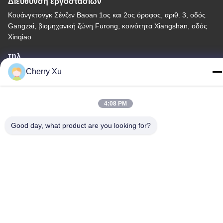
Διεύθυνση εργοστασίων
Κουάνγκτονγκ Σένζεν Baoan 1ος και 2ος όροφος, αριθ. 3, οδός
Gangzai, βιομηχανική ζώνη Furong, κοινότητα Xiangshan, οδός
Xinqiao
τηλ
86-0755-27097532-8:30
Cherry Xu
4:08 PM
Good day, what product are you looking for?
Κίνα Καλή ποιότητα Υπηρεσία επεξεργασίας CNC Προμηθευτής.
-2026 Shenzhen Hongsinn Precision Co., Ltd. Όλα τα δικαιώματα
διατηρούνται.
Πολιτική απορρήτου
|
Sitemap