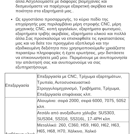
άλλα.Ασχολούμαστε με διάφορες βιομηχανίες και
δεσμευόμαστε να παρέχουμε εξαιρετική ακρίβεια και
ποιότητα στα εξαρτήματά μας..
Ως εργοστάσιο προσαρμογής, το κύριο πεδίο της
επιχείρησής μας περιλαμβάνει μέρη στροφής CNC, μέρη
μηχανικής CNC, κοπή εργαλείων, εξαρτήματα φωτισμού,
εξαρτήματα τριβής ακριβείας, εξαρτήματα υλικού και πολλά
άλλα.Σας προσκαλούμε να επισκεφθείτε τις εγκαταστάσεις
μας και να δείτε τον προηγμένο εξοπλισμό και την
εξειδικευμένη δεξιότητα που χρησιμοποιούμεΑν χρειάζεστε
περαιτέρω πληροφορίες ή έχετε ερωτήσεις, μην διστάσετε
να επικοινωνήσετε μαζί μου. Περιμένουμε με ανυπομονησία
την απάντησή σας και ανυπομονούμε να σας
εξυπηρετήσουμε.
Επεξεργασία με CNC, Τρίχωμα εξαρτημάτων,
Τρυπεία, Αυτοσυσκευαστικό
Επεξεργασία
Στρογγυλομηχανισμό, Τραβήματα, Τρίχωμα,
Επεξεργασία επιφάνειας κλπ.
Αλουμίνιο: σειρά 2000, σειρά 6000, 7075, 5052
κλπ.
Ατσάλι από ανοξείδωτο χάλυβα: SUS303,
SUS304, SS316, SS316L, 17-4PH κλπ.
Μεταλλικό: 260, C360, H59, H60, H62, H63,
H65, H68, H70, Χάλκινο, Χαλκό