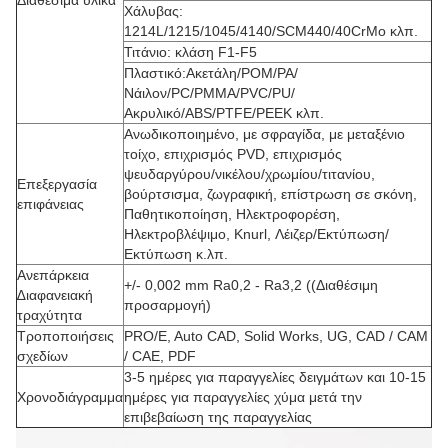
Διαθέσιμα υλικά
Χάλυβας:
1214L/1215/1045/4140/SCM440/40CrMo κλπ.
Τιτάνιο: κλάση F1-F5
Πλαστικό:Ακετάλη/POM/PA/
Νάιλον/PC/PMMA/PVC/PU/
Ακρυλικό/ABS/PTFE/PEEK κλπ.
Ανωδικοποιημένο, με σφραγίδα, με μεταξένιο
τοίχο, επιχρισμός PVD, επιχρισμός
ψευδαργύρου/νικέλου/χρωμίου/τιτανίου,
Επεξεργασία
βούρτσισμα, ζωγραφική, επίστρωση σε σκόνη,
επιφάνειας
Παθητικοποίηση, Ηλεκτροφορέση,
Ηλεκτροβλέψιμο, Knurl, Λέιζερ/Εκτύπωση/
Εκτύπωση κ.λπ.
Ανεπάρκεια
+/- 0,002 mm Ra0,2 - Ra3,2 ((Διαθέσιμη
∆ιαφανειακή
προσαρμογή)
τραχύτητα
Τροποποιήσεις
PRO/E, Auto CAD, Solid Works, UG, CAD / CAM
σχεδίων
/ CAE, PDF
3-5 ημέρες για παραγγελίες δειγμάτων και 10-15
Χρονοδιάγραμμα
ημέρες για παραγγελίες χύμα μετά την
επιβεβαίωση της παραγγελίας