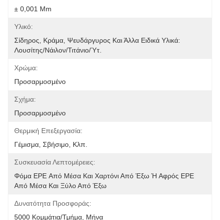
± 0,001 Mm
Υλικό:
Σίδηρος, Κράμα, Ψευδάργυρος Και Άλλα Ειδικά Υλικά: 
Λουσίτης/Νάιλον/τιτάνιο/ύτ.
Χρώμα:
Προσαρμοσμένο
Σχήμα:
Προσαρμοσμένο
Θερμική Επεξεργασία:
Γέμισμα, Σβήσιμο, Κλπ.
Συσκευασία Λεπτομέρειες:
Φόμα EPE Από Μέσα Και Χαρτόνι Από Έξω Ή Αφρός EPE 
Από Μέσα Και Ξύλο Από Έξω
Δυνατότητα Προσφοράς:
5000 Κομμάτια/τμήμα, Μήνα