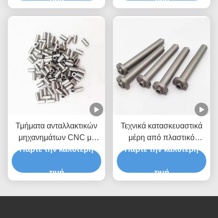
τιμή
Ηλεκτρονικής Ιατρικής
τιμή
CNC
Τμήματα ανταλλακτικών
Τεχνικά κατασκευαστικά
μηχανημάτων CNC με
μέρη από πλαστικό
Πάρτε την καλύτερη
ακρίβεια
Πάρτε την καλύτερη
τιτάνιο
τιμή
τιμή