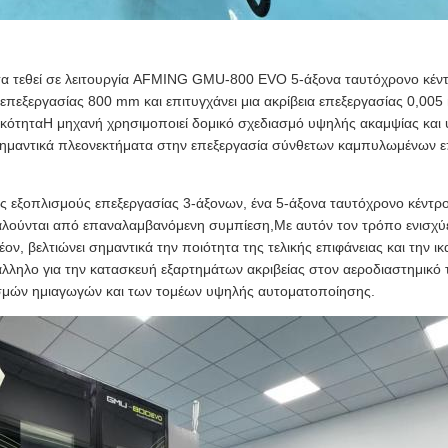
 τεθεί σε λειτουργία AFMING GMU-800 EVO 5-άξονα ταυτόχρονο κέντρ
επεξεργασίας 800 mm και επιτυγχάνει μια ακρίβεια επεξεργασίας 0,005
οκότηταΗ μηχανή χρησιμοποιεί δομικό σχεδιασμό υψηλής ακαμψίας και
ημαντικά πλεονεκτήματα στην επεξεργασία σύνθετων καμπυλωμένων ε
 εξοπλισμούς επεξεργασίας 3-άξονων, ένα 5-άξονα ταυτόχρονο κέντρο
λούνται από επαναλαμβανόμενη συμπίεση,Με αυτόν τον τρόπο ενισχύε
ον, βελτιώνει σημαντικά την ποιότητα της τελικής επιφάνειας και την 
τάλληλο για την κατασκευή εξαρτημάτων ακριβείας στον αεροδιαστημικό 
ισμών ημιαγωγών και των τομέων υψηλής αυτοματοποίησης.