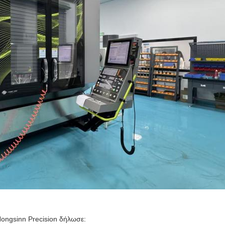
ngsinn Precision δήλωσε: