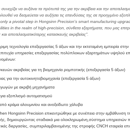
συνεχίζει να αυξάνει τα πρότυπά της για την ακρίβεια και την αποτελε
λουθεί να δεσμεύεται να αυξήσει τις επενδύσεις της σε προηγμένο εξοπλισ
only a pivotal step in Hongsinn Precision's smart manufacturing upgrade 
ities in the realm of high-precision, σύνθετα εξαρτήματα, που μας επι
 και αποτελεσματικότερης κατασκευής ακριβείας".
ώριμη τεχνολογία επεξεργασίας 5 άξων και την εκτεταμένη εμπειρία στη
με επιτυχία υπηρεσίες επεξεργασίας πολύπλοκων εξαρτημάτων υψηλού ε
νομένων:
κευών ακριβείας για τη βιομηχανία ρομποτικής (επεξεργασία 5 άξων)
ας για την αυτοκινητοβιομηχανία (επεξεργασία 5 άξων)
αγωγών με ακριβή μηχανήματα
 για εξοπλισμό αυτοματισμού
από κράμα αλουμινίου και ανοξείδωτο χάλυβα
nzhen Hongsinn Precision επικεντρώθηκε με συνέπεια στην εμβάθυνση 
ικής, δημιουργώντας σταδιακά μια ολοκληρωμένη,σύστημα υπηρεσιών
ές διεργασίες, συμπεριλαμβανομένης της στροφής CNCΗ εταιρεία επικ