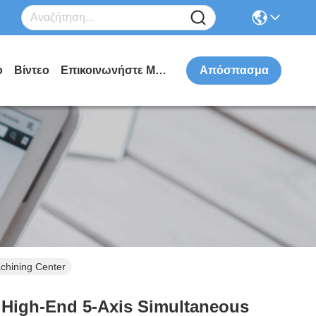
ο
Βίντεο
Επικοινωνήστε Μαζί Μας
Απόσπασμα
chining Center
ο High-End 5-Axis Simultaneous