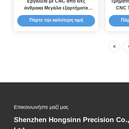
Εργαλεία με CNC από ίνες
Τμήματα
άνθρακα Μεγάλα εξαρτήματα
CNC Τ
Εργαλεία με CNC ακριβείας
μη
Πάρτε την καλύτερη τιμή
Πάρ
Μεταλλικά εξαρτήματα
Επικοινωνήστε μαζί μας
Shenzhen Hongsinn Precision Co.