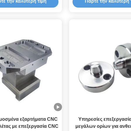
τε την καλύτερη τιμή
Πάρτε την καλύτερη 
εξοπλισμού
οσμένα εξαρτήματα CNC
Υπηρεσίες επεξεργασί
έτας με επεξεργασία CNC
μεγάλων ορίων για ανθεκ