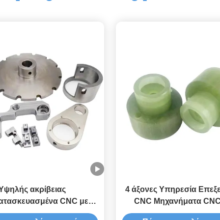
Υψηλής ακρίβειας
4 άξονες Υπηρεσία Επεξ
ατασκευασμένα CNC με
CNC Μηχανήματα CNC
ήρη αυτοματοποίηση
μετάλλου OEM