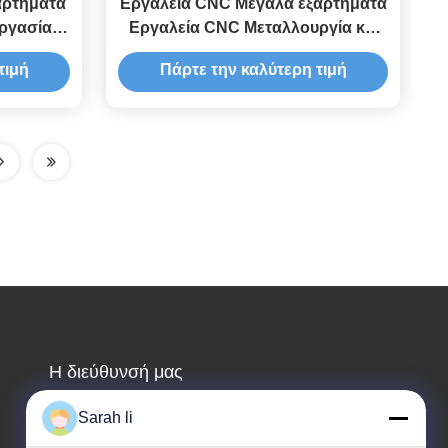
αρτήματα
Εργαλεία CNC Μεγάλα εξαρτήματα
ργασία
Εργαλεία CNC Μεταλλουργία και
είδωτο
στροφή
τιμή
Πάρτε την καλύτερη τιμή
Η διεύθυνσή μας
Διεύθυνση εταιρείας
Sarah li
Guangdong Shenzhen Baoan 1ος και 2ος όροφος,