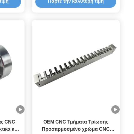
τιμή
Πάρτε την καλύτερη τιμή
ας CNC
OEM CNC Τμήματα Τρίωσης
τικά και
Προσαρμοσμένο χρώμα CNC