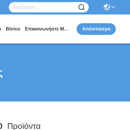
ο
Βίντεο
Επικοινωνήστε Μαζί Μας
Απόσπασμα
ς
0
Προϊόντα