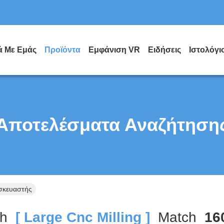
ά Με Εμάς
Προϊόντα
Εμφάνιση VR
Ειδήσεις
Ιστολόγι
Αποτελέσματα Αναζήτηση
ασκευαστής
ch
[ Large Cnc Milling ]
Match
16