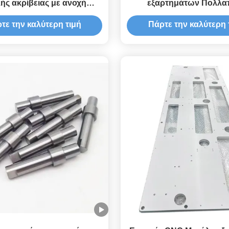
ής ακρίβειας με ανοχή
εξαρτημάτων Πολλα
 σε κράμα αλουμινίου με
επεξεργασίες CNC Με
τε την καλύτερη τιμή
Πάρτε την καλύτερη 
υργική κατεργασία CNC
εξαρτημάτων Προμηθ
πέντε αξόνων