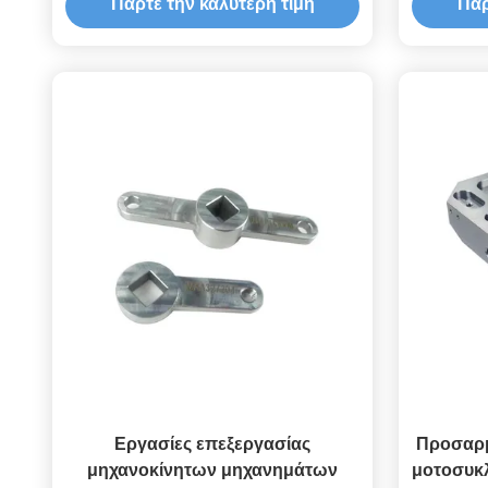
Πάρτε την καλύτερη τιμή
Πάρ
επεξεργασίας
Εργασίες επεξεργασίας
Προσαρμ
μηχανοκίνητων μηχανημάτων
μοτοσυκλ