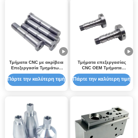
Τμήματα CNC με ακρίβεια
Τμήματα επεξεργασίας
Επεξεργασία Τμημάτων
CNC OEM Τμήματα
Τυποποιητικών Τεχνών
επεξεργασίας CNC με
στροφή CNC,
Πάρτε την καλύτερη τιμή
Πάρτε την καλύτερη τιμή
συμπεριλαμβανομένης της
ανωτικής επιφάνειας
Τελική επεξεργασία
Τμήματα μεταλλικών
εξαρτημάτων
προσαρμοσμένων για
βιομηχανικές εργασίες
ακριβείας