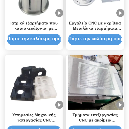
Ιατρικά εξαρτήματα που
Εργαλεία CNC με ακρίβεια
κατασκευάζονται με
Μεταλλικά εξαρτήματα
μηχανική CNC ακριβείας
Κατασκευαστές
Προσαρμοσμένο χρώμα
Μεταλλικών εξαρτημάτων
Πάρτε την καλύτερη τιμή
Πάρτε την καλύτερη τιμή
και ανοχή 0.01-0.005mm
Αλουμινίου Υπηρεσία CNC
μετρητών
Υπηρεσίες Μηχανικής
Τμήματα επεξεργασίας
Κατεργασίας CNC
CNC με ακρίβεια
Ακριβείας Ανοχή 0.01-
Προμηθευτές εργοστασίων