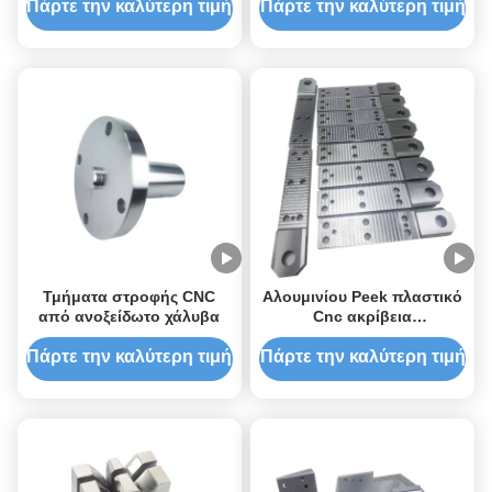
0.005mm Και Διαδικασία
Επεξεργασία μεγάλων
Πάρτε την καλύτερη τιμή
Πάρτε την καλύτερη τιμή
Αφαίρεσης Γρεζιών
εξαρτημάτων
Τμήματα στροφής CNC
Αλουμινίου Peek πλαστικό
από ανοξείδωτο χάλυβα
Cnc ακρίβεια
επεξεργασμένα
εξαρτήματα μετατρέπεται
Πάρτε την καλύτερη τιμή
Πάρτε την καλύτερη τιμή
CNC παραγωγή παρτίδας