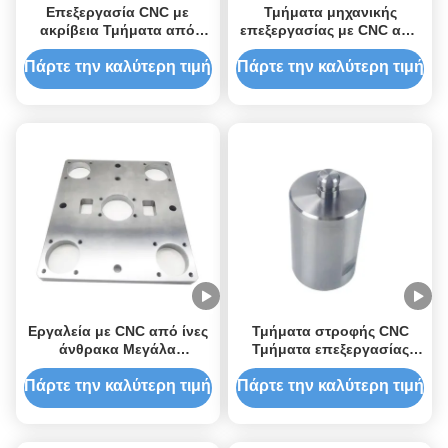
Επεξεργασία CNC με
Τμήματα μηχανικής
ακρίβεια Τμήματα από
επεξεργασίας με CNC από
ανοξείδωτο χάλυβα με
χαλκό
ανοχή 0,01-0,005 mm
Πάρτε την καλύτερη τιμή
Πάρτε την καλύτερη τιμή
Εργαλεία με CNC από ίνες
Τμήματα στροφής CNC
άνθρακα Μεγάλα
Τμήματα επεξεργασίας
εξαρτήματα Εργαλεία με
ακριβείας CNC Τμήματα
CNC ακριβείας Μεταλλικά
από ανοξείδωτο χάλυβα
Πάρτε την καλύτερη τιμή
Πάρτε την καλύτερη τιμή
εξαρτήματα