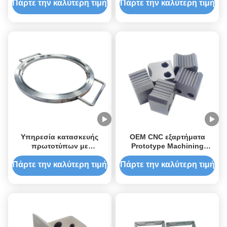
πρωτότυπων για άψογα
Επεξεργασία Πρωτότυπου
Πάρτε την καλύτερη τιμή
Πάρτε την καλύτερη τιμή
επιφανειακά φινίρισμα
Υπηρεσία
Υπηρεσία κατασκευής
OEM CNC εξαρτήματα
πρωτοτύπων με
Prototype Machining
μηχανήματα CNC για
Επαγγελματικές υπηρεσίες
μηχανήματα με μέρη και
CNC Machining and
Πάρτε την καλύτερη τιμή
Πάρτε την καλύτερη τιμή
εξαρτήματα
Deburring