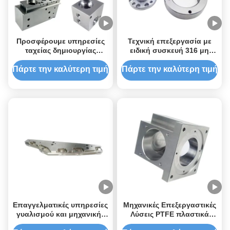
Προσφέρουμε υπηρεσίες
Τεχνική επεξεργασία με
ταχείας δημιουργίας
ειδική συσκευή 316 μη
πρωτοτύπων CNC για την
σιδηρούχου τύπου
παροχή πρωτοτύπων
Πάρτε την καλύτερη τιμή
Πάρτε την καλύτερη τιμή
υψηλής ποιότητας
αποτελεσματικά και με
ακρίβεια.
Επαγγελματικές υπηρεσίες
Μηχανικές Επεξεργαστικές
γυαλισμού και μηχανικής
Λύσεις PTFE πλαστικά
CNC για την κατασκευή
προϊόντα CNC