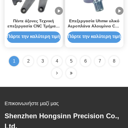
Τεχνητικής Τεχνητικής
Τεχνητικής Τεχνητικής
Πέντε άξονες Τεχνική
Επεξεργασία Uhmw υλικό
επεξεργασία CNC Τμήματα
Αεροπλάνα Αλουμίνιο CNC
αλεύρις Εισαγωγείς
Επεξεργασία Πρωτότυπο
Τμήματα αλεύρις Cnc
Πάρτε την καλύτερη τιμή
Πάρτε την καλύτερη τιμή
Πρωτότυπο Χαλκός Ατσάλι
1
2
3
4
5
6
7
8
Επικοινωνήστε μαζί μας
Shenzhen Hongsinn Precision Co.,
Ltd.