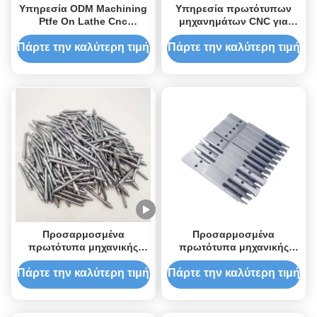
Υπηρεσία ODM Machining
Υπηρεσία πρωτότυπων
Ptfe On Lathe Cnc
μηχανημάτων CNC για
Machining Prototype
αλουμίνιο
Πάρτε την καλύτερη τιμή
Πάρτε την καλύτερη τιμή
Προσαρμοσμένα
Προσαρμοσμένα
πρωτότυπα μηχανικής
πρωτότυπα μηχανικής
CNC Μέρος μετάλλου CNC
CNC Μέρος μετάλλου CNC
Ατσάλινη μηχανική CNC
Ατσάλινη μηχανική CNC
Πάρτε την καλύτερη τιμή
Πάρτε την καλύτερη τιμή