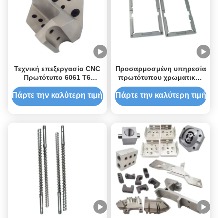
Τεχνική επεξεργασία CNC
Προσαρμοσμένη υπηρεσία
Πρωτότυπο 6061 T6
πρωτότυπου χρωματικής
Τεχνική επεξεργασία CNC
μηχανικής CNC και
για την ιατρική βιομηχανία
εξαρτήματα μηχανικής
Πάρτε την καλύτερη τιμή
Πάρτε την καλύτερη τιμή
αλουμινίου για μεταλλικά
εξαρτήματα